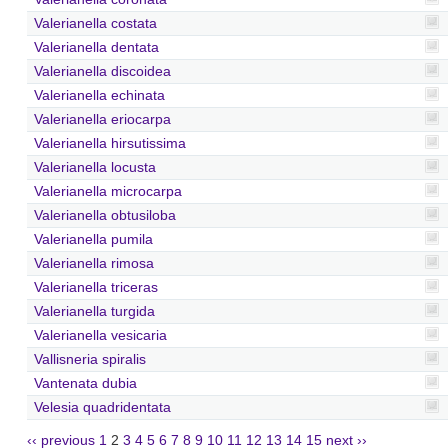
Valerianella costata
Valerianella dentata
Valerianella discoidea
Valerianella echinata
Valerianella eriocarpa
Valerianella hirsutissima
Valerianella locusta
Valerianella microcarpa
Valerianella obtusiloba
Valerianella pumila
Valerianella rimosa
Valerianella triceras
Valerianella turgida
Valerianella vesicaria
Vallisneria spiralis
Vantenata dubia
Velesia quadridentata
‹‹ previous
1
2
3
4
5
6
7
8
9
10
11
12
13
14
15
next ››