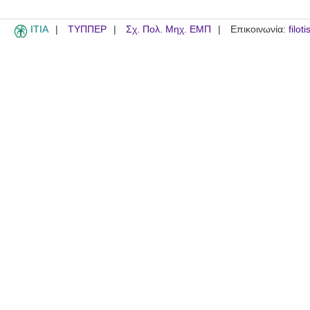
ITIA
ΤΥΠΠΕΡ
Σχ. Πολ. Μηχ. ΕΜΠ
Επικοινωνία:
filot