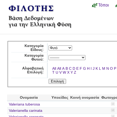
Τόποι
Κατηγορία
Είδους:
Κατηγορία
Φυτού:
Αλφαβητική
All
All
A
B
C
D
E
F
G
H
I
J
K
L
M
N
O
P
Επιλογή:
T
U
V
W
X
Y
Z
Ονομασία
Υποείδος
Κοινή ονομασία
Φωτογρ
Valeriana tuberosa
Valerianella carinata
Valerianella coronata