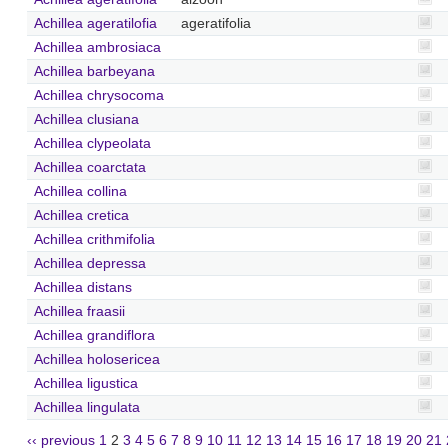
Achillea ageratilofia
ageratifolia
Achillea ambrosiaca
Achillea barbeyana
Achillea chrysocoma
Achillea clusiana
Achillea clypeolata
Achillea coarctata
Achillea collina
Achillea cretica
Achillea crithmifolia
Achillea depressa
Achillea distans
Achillea fraasii
Achillea grandiflora
Achillea holosericea
Achillea ligustica
Achillea lingulata
‹‹ previous
1
2
3
4
5
6
7
8
9
10
11
12
13
14
15
16
17
18
19
20
21