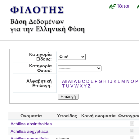
Τόποι
Κατηγορία
Είδους:
Κατηγορία
Φυτού:
Αλφαβητική
All
All
A
B
C
D
E
F
G
H
I
J
K
L
M
N
O
P
Επιλογή:
T
U
V
W
X
Y
Z
Ονομασία
Υποείδος
Κοινή ονομασία
Φωτογρα
Achillea absinthoides
Achillea aegyptiaca
Achillea ageratifolia
aizoon