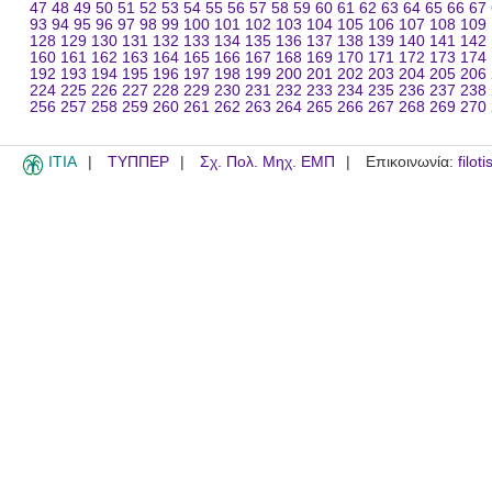
47
48
49
50
51
52
53
54
55
56
57
58
59
60
61
62
63
64
65
66
67
93
94
95
96
97
98
99
100
101
102
103
104
105
106
107
108
109
128
129
130
131
132
133
134
135
136
137
138
139
140
141
142
160
161
162
163
164
165
166
167
168
169
170
171
172
173
174
192
193
194
195
196
197
198
199
200
201
202
203
204
205
206
224
225
226
227
228
229
230
231
232
233
234
235
236
237
238
256
257
258
259
260
261
262
263
264
265
266
267
268
269
270
ITIA
ΤΥΠΠΕΡ
Σχ. Πολ. Μηχ. ΕΜΠ
Επικοινωνία:
filot