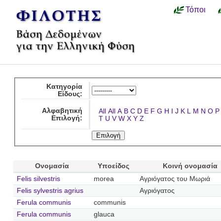
Τόποι
Κατηγορία
Είδους:
Αλφαβητική
All
All
A
B
C
D
E
F
G
H
I
J
K
L
M
N
O
P
Επιλογή:
T
U
V
W
X
Y
Z
Ονομασία
Υποείδος
Κοινή ονομασία
Felis silvestris
morea
Αγριόγατος του Μωριά
Felis sylvestris agrius
Αγριόγατος
Ferula communis
communis
Ferula communis
glauca