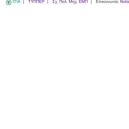
ITIA
ΤΥΠΠΕΡ
Σχ. Πολ. Μηχ. ΕΜΠ
Επικοινωνία:
filot