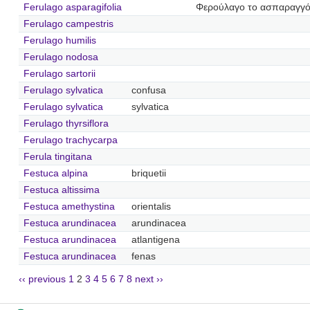
Ferulago asparagifolia
Φερούλαγο το ασπαραγγ
Ferulago campestris
Ferulago humilis
Ferulago nodosa
Ferulago sartorii
Ferulago sylvatica
confusa
Ferulago sylvatica
sylvatica
Ferulago thyrsiflora
Ferulago trachycarpa
Ferula tingitana
Festuca alpina
briquetii
Festuca altissima
Festuca amethystina
orientalis
Festuca arundinacea
arundinacea
Festuca arundinacea
atlantigena
Festuca arundinacea
fenas
‹‹ previous
1
2
3
4
5
6
7
8
next ››