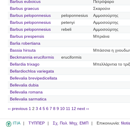
Barbus euboicus
Πετρόψαρο
Barbus graecus
Σκαρούνι
Barbus peloponnesius
peloponnesius
Αμμοσούρτης
Barbus peloponnesius
petenyi
Αμμοσούρτης
Barbus peloponnesius
rebeli
Αμμοσούρτης
Barbus prespensis
Μπριάνα
Barlia robertiana
Bassia hirsuta
Μπάσσια η χνουδω
Beckmannia eruciformis
eruciformis
Bellardia trixago
Μπελλάρντια το τριξ
Bellardiochloa variegata
Bellevalia brevipedicellata
Bellevalia dubia
Bellevalia romana
Bellevalia sarmatica
‹‹ previous
1
2
3
4
5
6
7
8
9
10
11
12
next ››
ITIA
ΤΥΠΠΕΡ
Σχ. Πολ. Μηχ. ΕΜΠ
Επικοινωνία:
filot