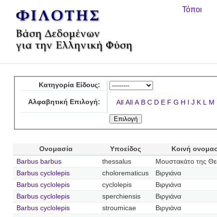
Τόποι
Κατηγορία Είδους:
Αλφαβητική Επιλογή:
All
All
A
B
C
D
E
F
G
H
I
J
K
L
M
Ονομασία
Υποείδος
Κοινή ονομα
Barbus barbus
thessalus
Μουστακάτο της Θε
Barbus cyclolepis
cholorematicus
Βιργιάνα
Barbus cyclolepis
cyclolepis
Βιργιάνα
Barbus cyclolepis
sperchiensis
Βιργιάνα
Barbus cyclolepis
stroumicae
Βιργιάνα