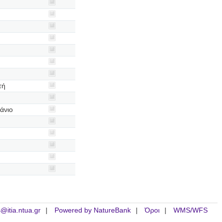
τή
άνιο
is@itia.ntua.gr
Powered by NatureBank
Όροι
WMS/WFS