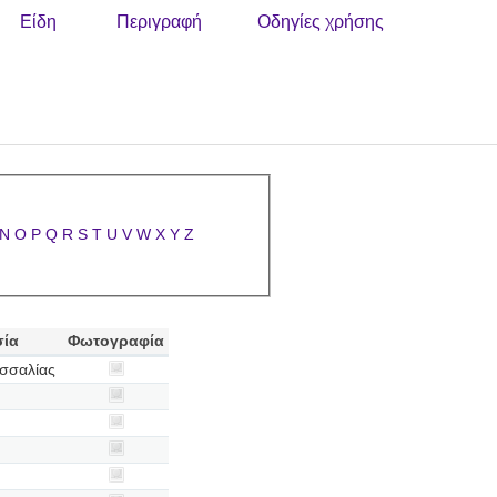
Είδη
Περιγραφή
Οδηγίες χρήσης
N
O
P
Q
R
S
T
U
V
W
X
Y
Z
σία
Φωτογραφία
σσαλίας