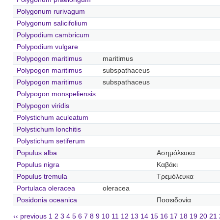
Polygonum rurivagum
Polygonum salicifolium
Polypodium cambricum
Polypodium vulgare
Polypogon maritimus
maritimus
Polypogon maritimus
subspathaceus
Polypogon maritimus
subspathaceus
Polypogon monspeliensis
Polypogon viridis
Polystichum aculeatum
Polystichum lonchitis
Polystichum setiferum
Populus alba
Ασημόλευκα
Populus nigra
Καβάκι
Populus tremula
Τρεμόλευκα
Portulaca oleracea
oleracea
Posidonia oceanica
Ποσειδονία
‹‹ previous
1
2
3
4
5
6
7
8
9
10
11
12
13
14
15
16
17
18
19
20
21