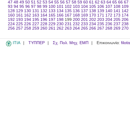
47
48
49
50
51
52
53
54
55
56
57
58
59
60
61
62
63
64
65
66
67
93
94
95
96
97
98
99
100
101
102
103
104
105
106
107
108
109
128
129
130
131
132
133
134
135
136
137
138
139
140
141
142
160
161
162
163
164
165
166
167
168
169
170
171
172
173
174
192
193
194
195
196
197
198
199
200
201
202
203
204
205
206
224
225
226
227
228
229
230
231
232
233
234
235
236
237
238
256
257
258
259
260
261
262
263
264
265
266
267
268
269
270
ITIA
ΤΥΠΠΕΡ
Σχ. Πολ. Μηχ. ΕΜΠ
Επικοινωνία:
filot