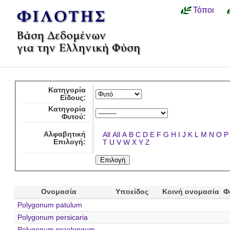
Τόποι
Κατηγορία
Είδους:
Κατηγορία
Φυτού:
Αλφαβητική
All
All
A
B
C
D
E
F
G
H
I
J
K
L
M
N
O
P
Επιλογή:
T
U
V
W
X
Y
Z
Ονομασία
Υποείδος
Κοινή ονομασία
Φ
Polygonum patulum
Polygonum persicaria
Polygonum praelongum