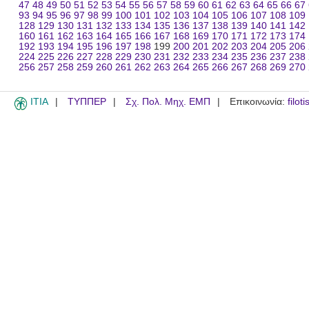
47
48
49
50
51
52
53
54
55
56
57
58
59
60
61
62
63
64
65
66
67
93
94
95
96
97
98
99
100
101
102
103
104
105
106
107
108
109
128
129
130
131
132
133
134
135
136
137
138
139
140
141
142
160
161
162
163
164
165
166
167
168
169
170
171
172
173
174
192
193
194
195
196
197
198
199
200
201
202
203
204
205
206
224
225
226
227
228
229
230
231
232
233
234
235
236
237
238
256
257
258
259
260
261
262
263
264
265
266
267
268
269
270
ITIA
ΤΥΠΠΕΡ
Σχ. Πολ. Μηχ. ΕΜΠ
Επικοινωνία:
filot