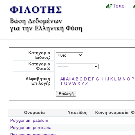
Τόποι
Κατηγορία
Είδους:
Κατηγορία
Φυτού:
Αλφαβητική
All
All
A
B
C
D
E
F
G
H
I
J
K
L
M
N
O
P
Επιλογή:
T
U
V
W
X
Y
Z
Ονομασία
Υποείδος
Κοινή ονομασία
Φ
Polygonum patulum
Polygonum persicaria
Polygonum praelongum