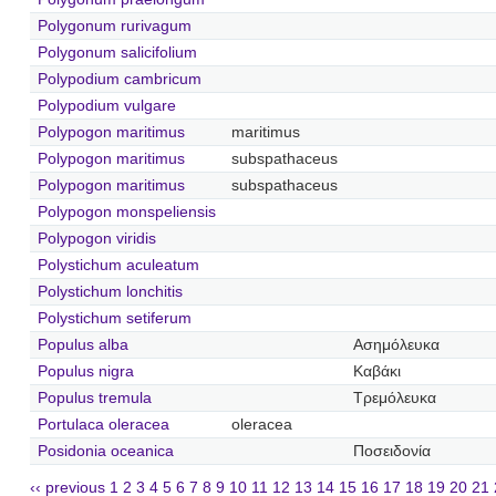
Polygonum rurivagum
Polygonum salicifolium
Polypodium cambricum
Polypodium vulgare
Polypogon maritimus
maritimus
Polypogon maritimus
subspathaceus
Polypogon maritimus
subspathaceus
Polypogon monspeliensis
Polypogon viridis
Polystichum aculeatum
Polystichum lonchitis
Polystichum setiferum
Populus alba
Ασημόλευκα
Populus nigra
Καβάκι
Populus tremula
Τρεμόλευκα
Portulaca oleracea
oleracea
Posidonia oceanica
Ποσειδονία
‹‹ previous
1
2
3
4
5
6
7
8
9
10
11
12
13
14
15
16
17
18
19
20
21