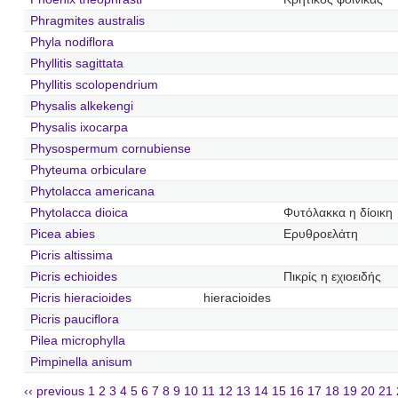
Phragmites australis
Phyla nodiflora
Phyllitis sagittata
Phyllitis scolopendrium
Physalis alkekengi
Physalis ixocarpa
Physospermum cornubiense
Phyteuma orbiculare
Phytolacca americana
Phytolacca dioica
Φυτόλακκα η δίοικη
Picea abies
Ερυθροελάτη
Picris altissima
Picris echioides
Πικρίς η εχιοειδής
Picris hieracioides
hieracioides
Picris pauciflora
Pilea microphylla
Pimpinella anisum
‹‹ previous
1
2
3
4
5
6
7
8
9
10
11
12
13
14
15
16
17
18
19
20
21