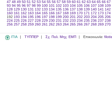
47
48
49
50
51
52
53
54
55
56
57
58
59
60
61
62
63
64
65
66
67
93
94
95
96
97
98
99
100
101
102
103
104
105
106
107
108
109
128
129
130
131
132
133
134
135
136
137
138
139
140
141
142
160
161
162
163
164
165
166
167
168
169
170
171
172
173
174
192
193
194
195
196
197
198
199
200
201
202
203
204
205
206
224
225
226
227
228
229
230
231
232
233
234
235
236
237
238
256
257
258
259
260
261
262
263
264
265
266
267
268
269
270
ITIA
ΤΥΠΠΕΡ
Σχ. Πολ. Μηχ. ΕΜΠ
Επικοινωνία:
filot