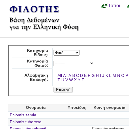
Τόποι
Κατηγορία
Είδους:
Κατηγορία
Φυτού:
Αλφαβητική
All
All
A
B
C
D
E
F
G
H
I
J
K
L
M
N
O
P
Επιλογή:
T
U
V
W
X
Y
Z
Ονομασία
Υποείδος
Κοινή ονομασία
Phlomis samia
Phlomis tuberosa
Phoenix theophrasti
Κρητικός φοίνικας