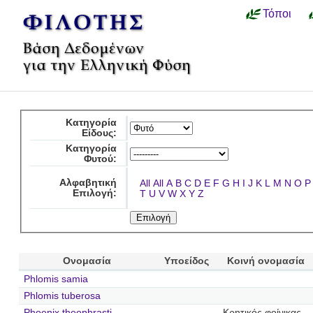
Τόποι
Κατηγορία
Είδους:
Κατηγορία
Φυτού:
Αλφαβητική
All
All
A
B
C
D
E
F
G
H
I
J
K
L
M
N
O
P
Επιλογή:
T
U
V
W
X
Y
Z
Ονομασία
Υποείδος
Κοινή ονομασία
Phlomis samia
Phlomis tuberosa
Phoenix theophrasti
Κρητικός φοίνικας