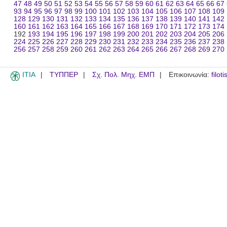
47
48
49
50
51
52
53
54
55
56
57
58
59
60
61
62
63
64
65
66
67
93
94
95
96
97
98
99
100
101
102
103
104
105
106
107
108
109
128
129
130
131
132
133
134
135
136
137
138
139
140
141
142
160
161
162
163
164
165
166
167
168
169
170
171
172
173
174
192
193
194
195
196
197
198
199
200
201
202
203
204
205
206
224
225
226
227
228
229
230
231
232
233
234
235
236
237
238
256
257
258
259
260
261
262
263
264
265
266
267
268
269
270
ITIA
ΤΥΠΠΕΡ
Σχ. Πολ. Μηχ. ΕΜΠ
Επικοινωνία:
filot