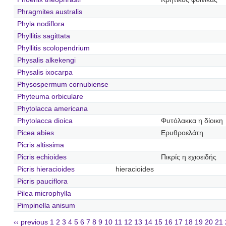
Phragmites australis
Phyla nodiflora
Phyllitis sagittata
Phyllitis scolopendrium
Physalis alkekengi
Physalis ixocarpa
Physospermum cornubiense
Phyteuma orbiculare
Phytolacca americana
Phytolacca dioica
Φυτόλακκα η δίοικη
Picea abies
Ερυθροελάτη
Picris altissima
Picris echioides
Πικρίς η εχιοειδής
Picris hieracioides
hieracioides
Picris pauciflora
Pilea microphylla
Pimpinella anisum
‹‹ previous
1
2
3
4
5
6
7
8
9
10
11
12
13
14
15
16
17
18
19
20
21