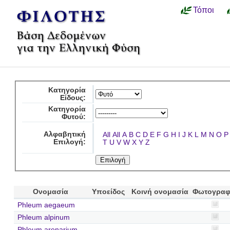
Τόποι
Κατηγορία
Είδους:
Κατηγορία
Φυτού:
Αλφαβητική
All
All
A
B
C
D
E
F
G
H
I
J
K
L
M
N
O
P
Επιλογή:
T
U
V
W
X
Y
Z
Ονομασία
Υποείδος
Κοινή ονομασία
Φωτογραφ
Phleum aegaeum
Phleum alpinum
Phleum arenarium