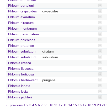
Phleum bertolonii
Phleum crypsoides
crypsoides
Phleum exaratum
Phleum hirsutum
Phleum montanum
Phleum paniculatum
Phleum phleoides
Phleum pratense
Phleum subulatum
ciliatum
Phleum subulatum
subulatum
Phlomis cretica
Phlomis floccosa
Phlomis fruticosa
Phlomis herba-venti
pungens
Phlomis lanata
Phlomis lycia
Phlomis pichleri
‹‹ previous
1
2
3
4
5
6
7
8
9
10
11
12
13
14
15
16
17
18
19
20
21