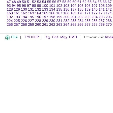
47
48
49
50
51
52
53
54
55
56
57
58
59
60
61
62
63
64
65
66
67
93
94
95
96
97
98
99
100
101
102
103
104
105
106
107
108
109
128
129
130
131
132
133
134
135
136
137
138
139
140
141
142
160
161
162
163
164
165
166
167
168
169
170
171
172
173
174
192
193
194
195
196
197
198
199
200
201
202
203
204
205
206
224
225
226
227
228
229
230
231
232
233
234
235
236
237
238
256
257
258
259
260
261
262
263
264
265
266
267
268
269
270
ITIA
ΤΥΠΠΕΡ
Σχ. Πολ. Μηχ. ΕΜΠ
Επικοινωνία:
filot