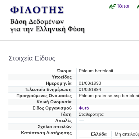
Τόποι
Στοιχεία Είδους
Όνομα
Phleum bertolonii
Υποείδος
Ημερομηνία
01/03/1993
Τελευταία Ενημέρωση
01/03/1994
Προηγούμενες Oνομασίες
Phleum pratense-ssp.bertoloni
Κοινή Ονομασία
Είδος Οργανισμού
Φυτό
Τάση
Σταθερότητα
Απειλές
Σχόλια απειλών
Κατάσταση Διατήρησης
Ελλάδα
Μη απειλού