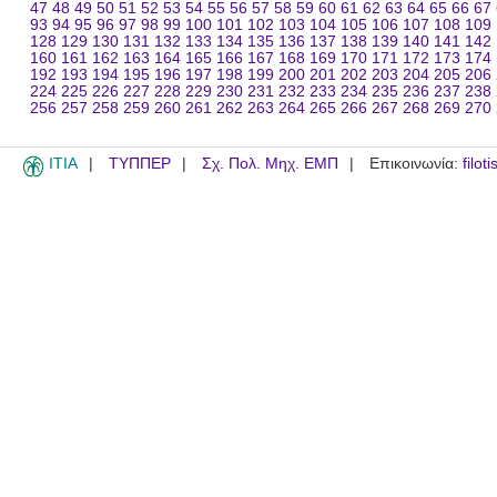
47
48
49
50
51
52
53
54
55
56
57
58
59
60
61
62
63
64
65
66
67
93
94
95
96
97
98
99
100
101
102
103
104
105
106
107
108
109
128
129
130
131
132
133
134
135
136
137
138
139
140
141
142
160
161
162
163
164
165
166
167
168
169
170
171
172
173
174
192
193
194
195
196
197
198
199
200
201
202
203
204
205
206
224
225
226
227
228
229
230
231
232
233
234
235
236
237
238
256
257
258
259
260
261
262
263
264
265
266
267
268
269
270
ITIA
ΤΥΠΠΕΡ
Σχ. Πολ. Μηχ. ΕΜΠ
Επικοινωνία:
filot