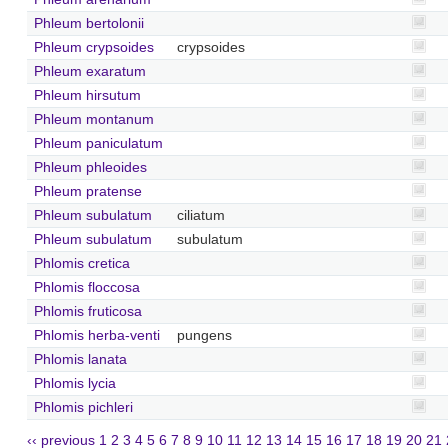
Phleum bertolonii
Phleum crypsoides
crypsoides
Phleum exaratum
Phleum hirsutum
Phleum montanum
Phleum paniculatum
Phleum phleoides
Phleum pratense
Phleum subulatum
ciliatum
Phleum subulatum
subulatum
Phlomis cretica
Phlomis floccosa
Phlomis fruticosa
Phlomis herba-venti
pungens
Phlomis lanata
Phlomis lycia
Phlomis pichleri
‹‹ previous
1
2
3
4
5
6
7
8
9
10
11
12
13
14
15
16
17
18
19
20
21