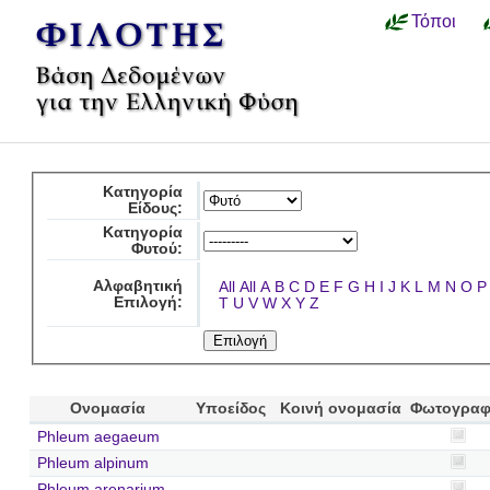
Τόποι
Κατηγορία
Είδους:
Κατηγορία
Φυτού:
Αλφαβητική
All
All
A
B
C
D
E
F
G
H
I
J
K
L
M
N
O
P
Επιλογή:
T
U
V
W
X
Y
Z
Ονομασία
Υποείδος
Κοινή ονομασία
Φωτογραφ
Phleum aegaeum
Phleum alpinum
Phleum arenarium