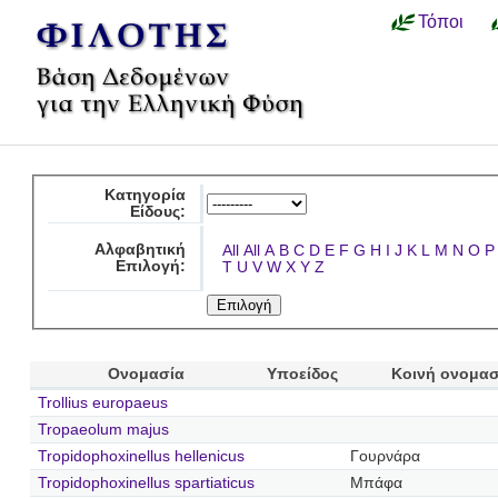
Τόποι
Κατηγορία
Είδους:
Αλφαβητική
All
All
A
B
C
D
E
F
G
H
I
J
K
L
M
N
O
P
Επιλογή:
T
U
V
W
X
Y
Z
Ονομασία
Υποείδος
Κοινή ονομασ
Trollius europaeus
Tropaeolum majus
Tropidophoxinellus hellenicus
Γουρνάρα
Tropidophoxinellus spartiaticus
Μπάφα