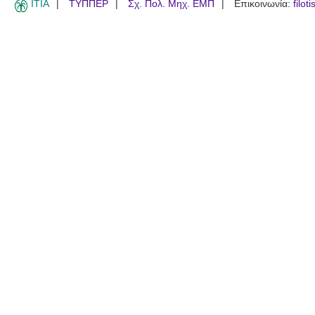
ITIA
ΤΥΠΠΕΡ
Σχ. Πολ. Μηχ. ΕΜΠ
Επικοινωνία:
filot