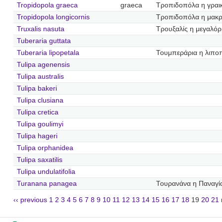
Tropidopola graeca
graeca
Τροπιδοπόλα η γραι
Tropidopola longicornis
Τροπιδοπόλα η μακ
Truxalis nasuta
Τρουξαλίς η μεγαλόρ
Tuberaria guttata
Tuberaria lipopetala
Τουμπεράρια η λιπο
Tulipa agenensis
Tulipa australis
Tulipa bakeri
Tulipa clusiana
Tulipa cretica
Tulipa goulimyi
Tulipa hageri
Tulipa orphanidea
Tulipa saxatilis
Tulipa undulatifolia
Turanana panagea
Τουρανάνα η Παναγί
‹‹ previous
1
2
3
4
5
6
7
8
9
10
11
12
13
14
15
16
17
18
19
20
21