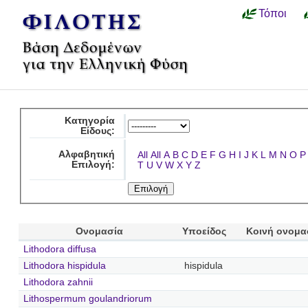
Τόποι
Κατηγορία
Είδους:
Αλφαβητική
All
All
A
B
C
D
E
F
G
H
I
J
K
L
M
N
O
P
Επιλογή:
T
U
V
W
X
Y
Z
Ονομασία
Υποείδος
Κοινή ονομα
Lithodora diffusa
Lithodora hispidula
hispidula
Lithodora zahnii
Lithospermum goulandriorum