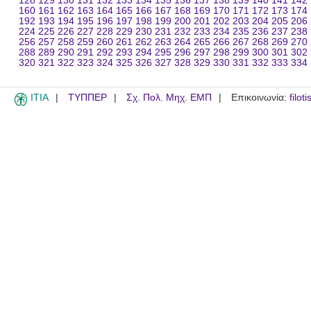
128
129
130
131
132
133
134
135
136
137
138
139
140
141
142
160
161
162
163
164
165
166
167
168
169
170
171
172
173
174
192
193
194
195
196
197
198
199
200
201
202
203
204
205
206
224
225
226
227
228
229
230
231
232
233
234
235
236
237
238
256
257
258
259
260
261
262
263
264
265
266
267
268
269
270
288
289
290
291
292
293
294
295
296
297
298
299
300
301
302
320
321
322
323
324
325
326
327
328
329
330
331
332
333
334
ITIA
ΤΥΠΠΕΡ
Σχ. Πολ. Μηχ. ΕΜΠ
Επικοινωνία:
filot