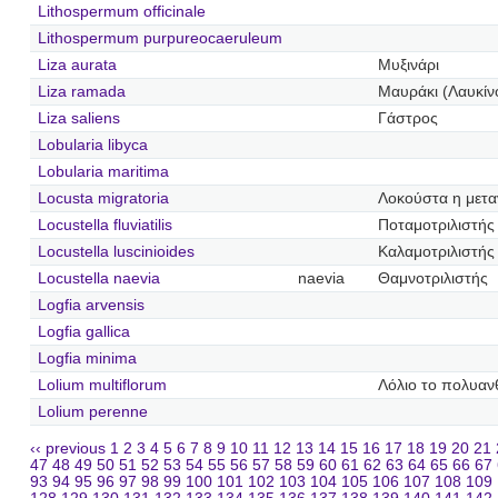
Lithospermum officinale
Lithospermum purpureocaeruleum
Liza aurata
Μυξινάρι
Liza ramada
Μαυράκι (Λαυκίν
Liza saliens
Γάστρος
Lobularia libyca
Lobularia maritima
Locusta migratoria
Λοκούστα η μετα
Locustella fluviatilis
Ποταμοτριλιστής
Locustella luscinioides
Καλαμοτριλιστής
Locustella naevia
naevia
Θαμνοτριλιστής
Logfia arvensis
Logfia gallica
Logfia minima
Lolium multiflorum
Λόλιο το πολυαν
Lolium perenne
‹‹ previous
1
2
3
4
5
6
7
8
9
10
11
12
13
14
15
16
17
18
19
20
21
47
48
49
50
51
52
53
54
55
56
57
58
59
60
61
62
63
64
65
66
67
93
94
95
96
97
98
99
100
101
102
103
104
105
106
107
108
109