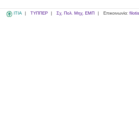
ITIA
ΤΥΠΠΕΡ
Σχ. Πολ. Μηχ. ΕΜΠ
Επικοινωνία:
filot