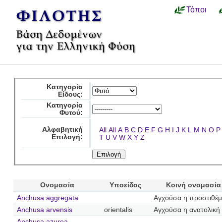
Τόποι
Κατηγορία
Είδους:
Κατηγορία
Φυτού:
Αλφαβητική
All
All
A
B
C
D
E
F
G
H
I
J
K
L
M
N
O
P
Επιλογή:
T
U
V
W
X
Y
Z
Ονομασία
Υποείδος
Κοινή ονομασία
Anchusa aggregata
Αγχούσα η προστιθέμ
Anchusa arvensis
orientalis
Αγχούσα η ανατολική
Anchusa azurea