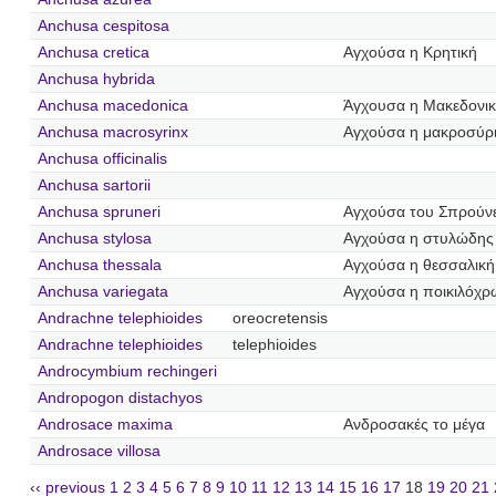
Anchusa cespitosa
Anchusa cretica
Αγχούσα η Κρητική
Anchusa hybrida
Anchusa macedonica
Άγχουσα η Μακεδονι
Anchusa macrosyrinx
Αγχούσα η μακροσύρ
Anchusa officinalis
Anchusa sartorii
Anchusa spruneri
Αγχούσα του Σπρούν
Anchusa stylosa
Αγχούσα η στυλώδης
Anchusa thessala
Αγχούσα η θεσσαλική
Anchusa variegata
Αγχούσα η ποικιλόχ
Andrachne telephioides
oreocretensis
Andrachne telephioides
telephioides
Androcymbium rechingeri
Andropogon distachyos
Androsace maxima
Ανδροσακές το μέγα
Androsace villosa
‹‹ previous
1
2
3
4
5
6
7
8
9
10
11
12
13
14
15
16
17
18
19
20
21