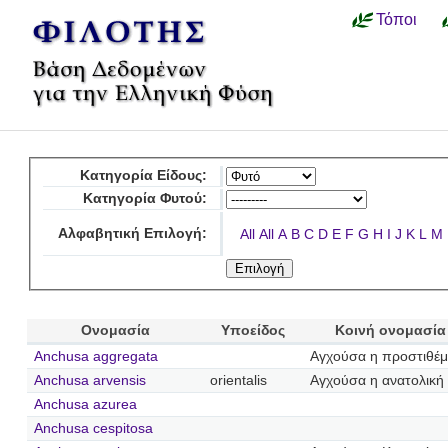
Τόποι
Κατηγορία Είδους:
Κατηγορία Φυτού:
Αλφαβητική Επιλογή:
All
All
A
B
C
D
E
F
G
H
I
J
K
L
M
Ονομασία
Υποείδος
Κοινή ονομασία
Anchusa aggregata
Αγχούσα η προστιθέμ
Anchusa arvensis
orientalis
Αγχούσα η ανατολική
Anchusa azurea
Anchusa cespitosa