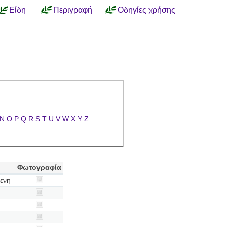
Είδη
Περιγραφή
Οδηγίες χρήσης
N
O
P
Q
R
S
T
U
V
W
X
Y
Z
Φωτογραφία
ενη