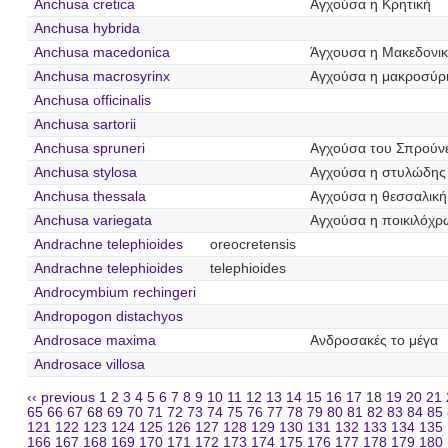
Anchusa cretica
Αγχούσα η Κρητική
Anchusa hybrida
Anchusa macedonica
Άγχουσα η Μακεδονι
Anchusa macrosyrinx
Αγχούσα η μακροσύρ
Anchusa officinalis
Anchusa sartorii
Anchusa spruneri
Αγχούσα του Σπρούν
Anchusa stylosa
Αγχούσα η στυλώδης
Anchusa thessala
Αγχούσα η θεσσαλική
Anchusa variegata
Αγχούσα η ποικιλόχ
Andrachne telephioides
oreocretensis
Andrachne telephioides
telephioides
Androcymbium rechingeri
Andropogon distachyos
Androsace maxima
Ανδροσακές το μέγα
Androsace villosa
‹‹ previous
1
2
3
4
5
6
7
8
9
10
11
12
13
14
15
16
17
18
19
20
21
65
66
67
68
69
70
71
72
73
74
75
76
77
78
79
80
81
82
83
84
85
121
122
123
124
125
126
127
128
129
130
131
132
133
134
135
166
167
168
169
170
171
172
173
174
175
176
177
178
179
180