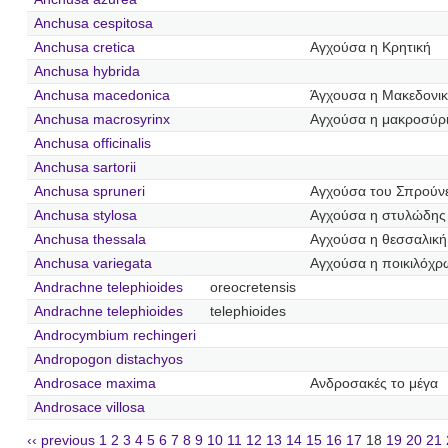
Anchusa cespitosa
Anchusa cretica
Αγχούσα η Κρητική
Anchusa hybrida
Anchusa macedonica
Άγχουσα η Μακεδονι
Anchusa macrosyrinx
Αγχούσα η μακροσύρ
Anchusa officinalis
Anchusa sartorii
Anchusa spruneri
Αγχούσα του Σπρούν
Anchusa stylosa
Αγχούσα η στυλώδης
Anchusa thessala
Αγχούσα η θεσσαλική
Anchusa variegata
Αγχούσα η ποικιλόχ
Andrachne telephioides
oreocretensis
Andrachne telephioides
telephioides
Androcymbium rechingeri
Andropogon distachyos
Androsace maxima
Ανδροσακές το μέγα
Androsace villosa
‹‹ previous
1
2
3
4
5
6
7
8
9
10
11
12
13
14
15
16
17
18
19
20
21