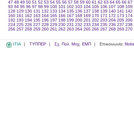
47
48
49
50
51
52
53
54
55
56
57
58
59
60
61
62
63
64
65
66
67
93
94
95
96
97
98
99
100
101
102
103
104
105
106
107
108
109
128
129
130
131
132
133
134
135
136
137
138
139
140
141
142
160
161
162
163
164
165
166
167
168
169
170
171
172
173
174
192
193
194
195
196
197
198
199
200
201
202
203
204
205
206
224
225
226
227
228
229
230
231
232
233
234
235
236
237
238
256
257
258
259
260
261
262
263
264
265
266
267
268
269
270
ITIA
ΤΥΠΠΕΡ
Σχ. Πολ. Μηχ. ΕΜΠ
Επικοινωνία:
filot