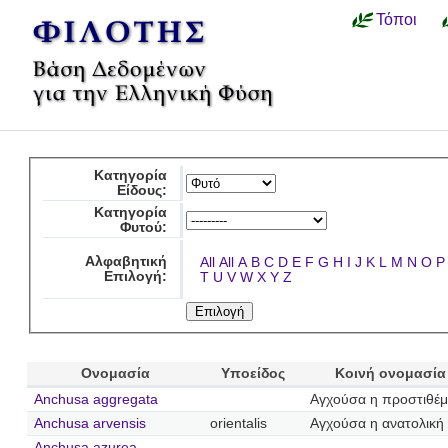
Τόποι
Κατηγορία
Είδους:
Κατηγορία
Φυτού:
Αλφαβητική
All
All
A
B
C
D
E
F
G
H
I
J
K
L
M
N
O
P
Επιλογή:
T
U
V
W
X
Y
Z
Ονομασία
Υποείδος
Κοινή ονομασία
Anchusa aggregata
Αγχούσα η προστιθέμ
Anchusa arvensis
orientalis
Αγχούσα η ανατολική
Anchusa azurea