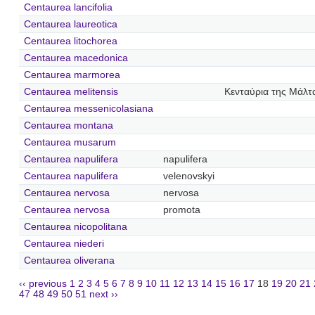
Centaurea lancifolia
Centaurea laureotica
Centaurea litochorea
Centaurea macedonica
Centaurea marmorea
Centaurea melitensis
Κενταύρια της Μάλτ
Centaurea messenicolasiana
Centaurea montana
Centaurea musarum
Centaurea napulifera
napulifera
Centaurea napulifera
velenovskyi
Centaurea nervosa
nervosa
Centaurea nervosa
promota
Centaurea nicopolitana
Centaurea niederi
Centaurea oliverana
‹‹ previous
1
2
3
4
5
6
7
8
9
10
11
12
13
14
15
16
17
18
19
20
21
47
48
49
50
51
next ››