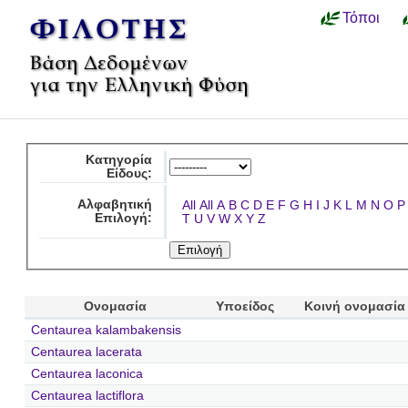
Τόποι
Κατηγορία
Είδους:
Αλφαβητική
All
All
A
B
C
D
E
F
G
H
I
J
K
L
M
N
O
P
Επιλογή:
T
U
V
W
X
Y
Z
Ονομασία
Υποείδος
Κοινή ονομασία
Centaurea kalambakensis
Centaurea lacerata
Centaurea laconica
Centaurea lactiflora