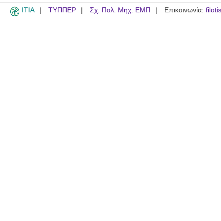
ITIA
ΤΥΠΠΕΡ
Σχ. Πολ. Μηχ. ΕΜΠ
Επικοινωνία:
filot