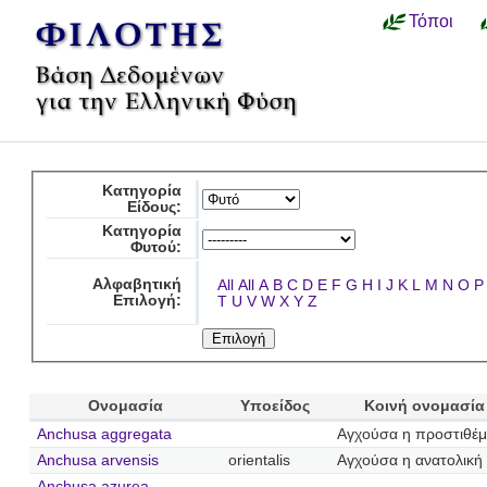
Τόποι
Κατηγορία
Είδους:
Κατηγορία
Φυτού:
Αλφαβητική
All
All
A
B
C
D
E
F
G
H
I
J
K
L
M
N
O
P
Επιλογή:
T
U
V
W
X
Y
Z
Ονομασία
Υποείδος
Κοινή ονομασία
Anchusa aggregata
Αγχούσα η προστιθέμ
Anchusa arvensis
orientalis
Αγχούσα η ανατολική
Anchusa azurea