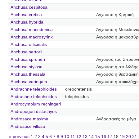
Anchusa cespitosa
Anchusa cretica
Αγχούσα η Κρητική
Anchusa hybrida
Anchusa macedonica
Άγχουσα η Μακεδονι
Anchusa macrosyrinx
Αγχούσα η μακροσύρ
Anchusa officinalis
Anchusa sartorii
Anchusa spruneri
Αγχούσα του Σπρούν
Anchusa stylosa
Αγχούσα η στυλώδης
Anchusa thessala
Αγχούσα η θεσσαλική
Anchusa variegata
Αγχούσα η ποικιλόχ
Andrachne telephioides
oreocretensis
Andrachne telephioides
telephioides
Androcymbium rechingeri
Andropogon distachyos
Androsace maxima
Ανδροσακές το μέγα
Androsace villosa
‹‹ previous
1
2
3
4
5
6
7
8
9
10
11
12
13
14
15
16
17
18
19
20
21