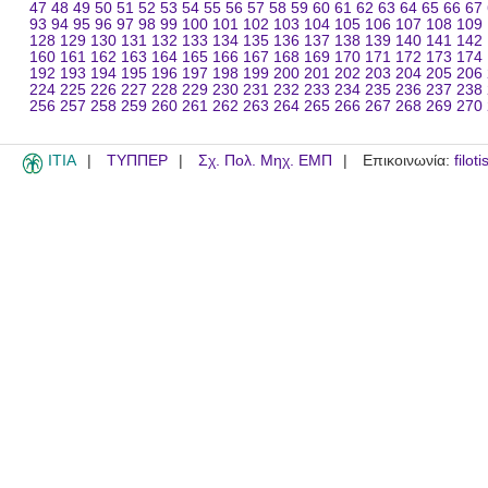
47
48
49
50
51
52
53
54
55
56
57
58
59
60
61
62
63
64
65
66
67
93
94
95
96
97
98
99
100
101
102
103
104
105
106
107
108
109
128
129
130
131
132
133
134
135
136
137
138
139
140
141
142
160
161
162
163
164
165
166
167
168
169
170
171
172
173
174
192
193
194
195
196
197
198
199
200
201
202
203
204
205
206
224
225
226
227
228
229
230
231
232
233
234
235
236
237
238
256
257
258
259
260
261
262
263
264
265
266
267
268
269
270
ITIA
ΤΥΠΠΕΡ
Σχ. Πολ. Μηχ. ΕΜΠ
Επικοινωνία:
filot