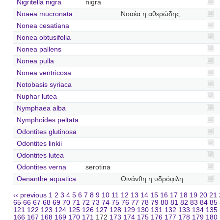
Nigritella nigra
nigra
Noaea mucronata
Νοαέα η αθερώδης
Nonea cesatiana
Nonea obtusifolia
Nonea pallens
Nonea pulla
Nonea ventricosa
Notobasis syriaca
Nuphar lutea
Nymphaea alba
Nymphoides peltata
Odontites glutinosa
Odontites linkii
Odontites lutea
Odontites verna
serotina
Oenanthe aquatica
Οινάνθη η υδρόφιλη
‹‹ previous
1
2
3
4
5
6
7
8
9
10
11
12
13
14
15
16
17
18
19
20
21
65
66
67
68
69
70
71
72
73
74
75
76
77
78
79
80
81
82
83
84
85
121
122
123
124
125
126
127
128
129
130
131
132
133
134
135
166
167
168
169
170
171
172
173
174
175
176
177
178
179
180