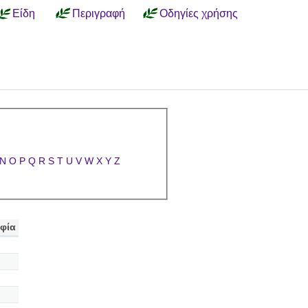
Είδη
Περιγραφή
Οδηγίες χρήσης
N
O
P
Q
R
S
T
U
V
W
X
Y
Z
φία