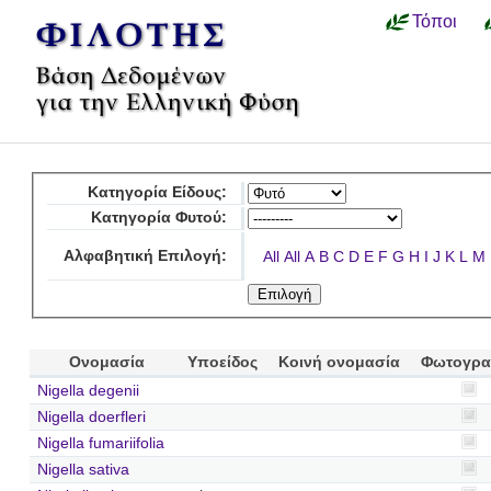
Τόποι
Κατηγορία Είδους:
Κατηγορία Φυτού:
Αλφαβητική Επιλογή:
All
All
A
B
C
D
E
F
G
H
I
J
K
L
M
Ονομασία
Υποείδος
Κοινή ονομασία
Φωτογρα
Nigella degenii
Nigella doerfleri
Nigella fumariifolia
Nigella sativa