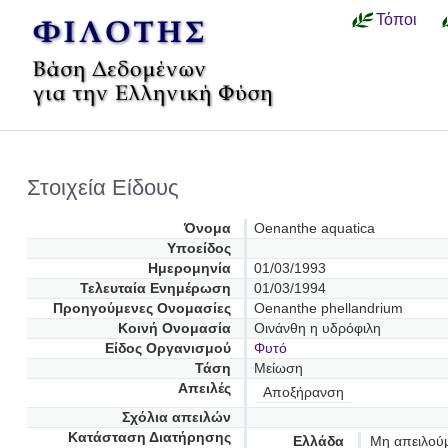
Τόποι
Στοιχεία Είδους
Όνομα
Oenanthe aquatica
Υποείδος
Ημερομηνία
01/03/1993
Τελευταία Ενημέρωση
01/03/1994
Προηγούμενες Oνομασίες
Oenanthe phellandrium
Κοινή Ονομασία
Οινάνθη η υδρόφιλη
Είδος Οργανισμού
Φυτό
Τάση
Μείωση
Απειλές
Αποξήρανση
Σχόλια απειλών
Κατάσταση Διατήρησης
Ελλάδα
Μη απειλού