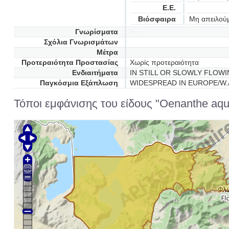
Ε.Ε.
Βιόσφαιρα
Μη απειλού
Γνωρίσματα
Σχόλια Γνωρισμάτων
Μέτρα
Προτεραιότητα Προστασίας
Χωρίς προτεραιότητα
Ενδιαιτήματα
IN STILL OR SLOWLY FLOW
Παγκόσμια Εξάπλωση
WIDESPREAD IN EUROPE/W.
Τόποι εμφάνισης του είδους "Oenanthe aqua
Φλ