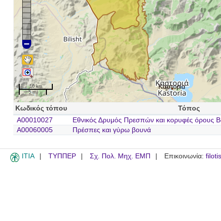
Καστορία
10 km
5 mi
Κωδικός τόπου
Τόπος
A00010027
Εθνικός Δρυμός Πρεσπών και κορυφές όρους Β
A00060005
Πρέσπες και γύρω βουνά
ITIA
ΤΥΠΠΕΡ
Σχ. Πολ. Μηχ. ΕΜΠ
Επικοινωνία:
filot