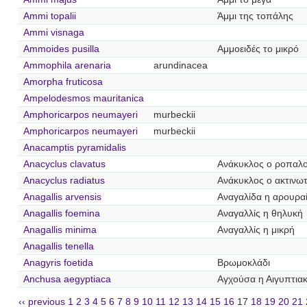
Ammi topalii
Άμμι της τοπάλης
Ammi visnaga
Ammoides pusilla
Αμμοειδές το μικρό
Ammophila arenaria
arundinacea
Amorpha fruticosa
Ampelodesmos mauritanica
Amphoricarpos neumayeri
murbeckii
Amphoricarpos neumayeri
murbeckii
Anacamptis pyramidalis
Anacyclus clavatus
Ανάκυκλος ο ροπαλ
Anacyclus radiatus
Ανάκυκλος ο ακτινω
Anagallis arvensis
Αναγαλίδα η αρουρα
Anagallis foemina
Αναγαλλίς η θηλυκή
Anagallis minima
Αναγαλλίς η μικρή
Anagallis tenella
Anagyris foetida
Βρωμοκλάδι
Anchusa aegyptiaca
Αγχούσα η Αιγυπτια
‹‹ previous
1
2
3
4
5
6
7
8
9
10
11
12
13
14
15
16
17
18
19
20
21