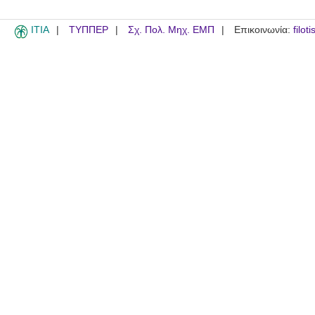
ITIA
ΤΥΠΠΕΡ
Σχ. Πολ. Μηχ. ΕΜΠ
Επικοινωνία:
filot