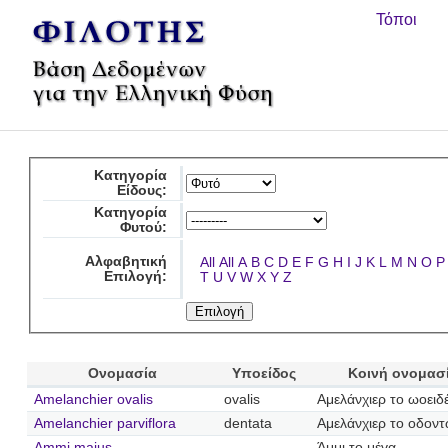
Τόποι
Κατηγορία
Είδους:
Κατηγορία
Φυτού:
Αλφαβητική
All
All
A
B
C
D
E
F
G
H
I
J
K
L
M
N
O
P
Επιλογή:
T
U
V
W
X
Y
Z
Ονομασία
Υποείδος
Κοινή ονομασ
Amelanchier ovalis
ovalis
Αμελάνχιερ το ωοειδ
Amelanchier parviflora
dentata
Αμελάνχιερ το οδον
Ammi majus
Άμμι το μέγα