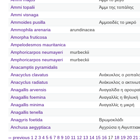
Ammi topalii
Άμμι της τοπάλης
Ammi visnaga
Ammoides pusilla
Αμμοειδές το μικρό
Ammophila arenaria
arundinacea
Amorpha fruticosa
Ampelodesmos mauritanica
Amphoricarpos neumayeri
murbeckii
Amphoricarpos neumayeri
murbeckii
Anacamptis pyramidalis
Anacyclus clavatus
Ανάκυκλος ο ροπαλ
Anacyclus radiatus
Ανάκυκλος ο ακτινω
Anagallis arvensis
Αναγαλίδα η αρουρα
Anagallis foemina
Αναγαλλίς η θηλυκή
Anagallis minima
Αναγαλλίς η μικρή
Anagallis tenella
Anagyris foetida
Βρωμοκλάδι
Anchusa aegyptiaca
Αγχούσα η Αιγυπτια
‹‹ previous
1
2
3
4
5
6
7
8
9
10
11
12
13
14
15
16
17
18
19
20
21