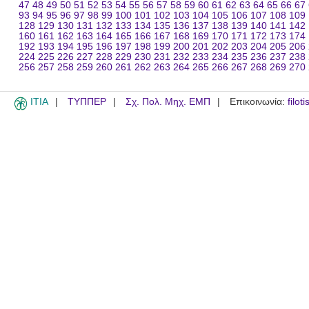
47
48
49
50
51
52
53
54
55
56
57
58
59
60
61
62
63
64
65
66
67
93
94
95
96
97
98
99
100
101
102
103
104
105
106
107
108
109
128
129
130
131
132
133
134
135
136
137
138
139
140
141
142
160
161
162
163
164
165
166
167
168
169
170
171
172
173
174
192
193
194
195
196
197
198
199
200
201
202
203
204
205
206
224
225
226
227
228
229
230
231
232
233
234
235
236
237
238
256
257
258
259
260
261
262
263
264
265
266
267
268
269
270
ITIA
ΤΥΠΠΕΡ
Σχ. Πολ. Μηχ. ΕΜΠ
Επικοινωνία:
filot