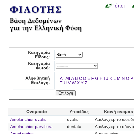
Τόποι
Κατηγορία
Είδους:
Κατηγορία
Φυτού:
Αλφαβητική
All
All
A
B
C
D
E
F
G
H
I
J
K
L
M
N
O
P
Επιλογή:
T
U
V
W
X
Y
Z
Ονομασία
Υποείδος
Κοινή ονομασ
Amelanchier ovalis
ovalis
Αμελάνχιερ το ωοειδ
Amelanchier parviflora
dentata
Αμελάνχιερ το οδον
Ammi majus
Άμμι το μέγα