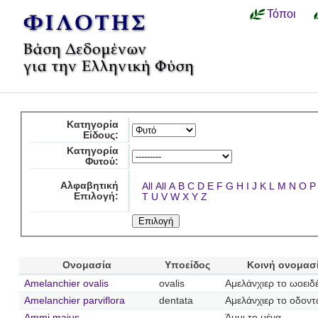
Τόποι
Κατηγορία
Είδους:
Κατηγορία
Φυτού:
Αλφαβητική
All
All
A
B
C
D
E
F
G
H
I
J
K
L
M
N
O
P
Επιλογή:
T
U
V
W
X
Y
Z
Ονομασία
Υποείδος
Κοινή ονομασ
Amelanchier ovalis
ovalis
Αμελάνχιερ το ωοειδ
Amelanchier parviflora
dentata
Αμελάνχιερ το οδον
Ammi majus
Άμμι το μέγα