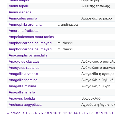
Ammi topalii
Άμμι της τοπάλης
Ammi visnaga
Ammoides pusilla
Αμμοειδές το μικρό
Ammophila arenaria
arundinacea
Amorpha fruticosa
Ampelodesmos mauritanica
Amphoricarpos neumayeri
murbeckii
Amphoricarpos neumayeri
murbeckii
Anacamptis pyramidalis
Anacyclus clavatus
Ανάκυκλος ο ροπαλ
Anacyclus radiatus
Ανάκυκλος ο ακτινω
Anagallis arvensis
Αναγαλίδα η αρουρα
Anagallis foemina
Αναγαλλίς η θηλυκή
Anagallis minima
Αναγαλλίς η μικρή
Anagallis tenella
Anagyris foetida
Βρωμοκλάδι
Anchusa aegyptiaca
Αγχούσα η Αιγυπτια
‹‹ previous
1
2
3
4
5
6
7
8
9
10
11
12
13
14
15
16
17
18
19
20
21