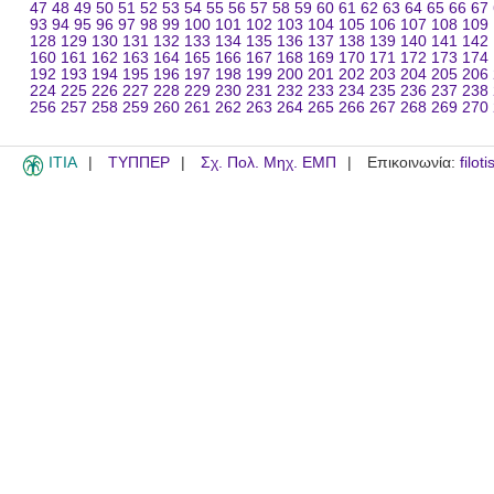
47
48
49
50
51
52
53
54
55
56
57
58
59
60
61
62
63
64
65
66
67
93
94
95
96
97
98
99
100
101
102
103
104
105
106
107
108
109
128
129
130
131
132
133
134
135
136
137
138
139
140
141
142
160
161
162
163
164
165
166
167
168
169
170
171
172
173
174
192
193
194
195
196
197
198
199
200
201
202
203
204
205
206
224
225
226
227
228
229
230
231
232
233
234
235
236
237
238
256
257
258
259
260
261
262
263
264
265
266
267
268
269
270
ITIA
ΤΥΠΠΕΡ
Σχ. Πολ. Μηχ. ΕΜΠ
Επικοινωνία:
filot