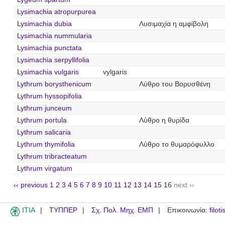
Lysimachia atropurpurea
Lysimachia dubia
Λυσιμαχία η αμφίβολη
Lysimachia nummularia
Lysimachia punctata
Lysimachia serpyllifolia
Lysimachia vulgaris
vylgaris
Lythrum borysthenicum
Λύθρο του Βορυσθένη
Lythrum hyssopifolia
Lythrum junceum
Lythrum portula
Λύθρο η θυρίδα
Lythrum salicaria
Lythrum thymifolia
Λύθρο το θυμαρόφυλλο
Lythrum tribracteatum
Lythrum virgatum
‹‹ previous
1
2
3
4
5
6
7
8
9
10
11
12
13
14
15
16
next ››
ITIA
ΤΥΠΠΕΡ
Σχ. Πολ. Μηχ. ΕΜΠ
Επικοινωνία:
filot