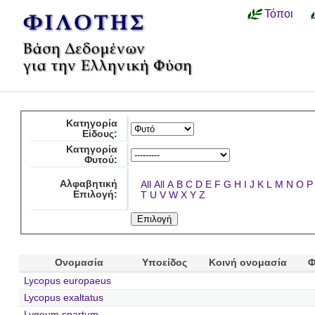
Τόποι
Κατηγορία
Είδους:
Κατηγορία
Φυτού:
Αλφαβητική
All
All
A
B
C
D
E
F
G
H
I
J
K
L
M
N
O
P
Επιλογή:
T
U
V
W
X
Y
Z
Ονομασία
Υποείδος
Κοινή ονομασία
Φ
Lycopus europaeus
Lycopus exaltatus
Lygeum spartum