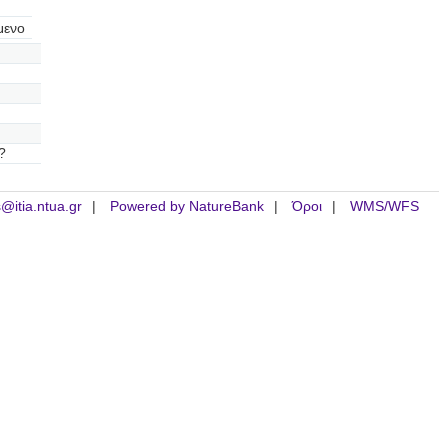
μενο
?
is@itia.ntua.gr
Powered by NatureBank
Όροι
WMS/WFS