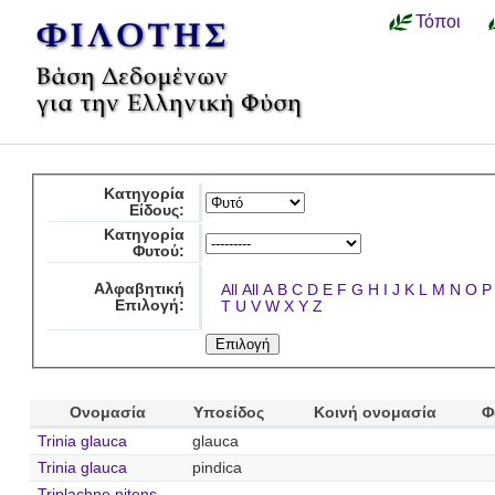
Τόποι
Κατηγορία
Είδους:
Κατηγορία
Φυτού:
Αλφαβητική
All
All
A
B
C
D
E
F
G
H
I
J
K
L
M
N
O
P
Επιλογή:
T
U
V
W
X
Y
Z
Ονομασία
Υποείδος
Κοινή ονομασία
Φ
Trinia glauca
glauca
Trinia glauca
pindica
Triplachne nitens