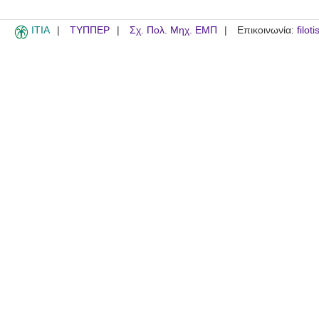
ITIA
ΤΥΠΠΕΡ
Σχ. Πολ. Μηχ. ΕΜΠ
Επικοινωνία:
filot