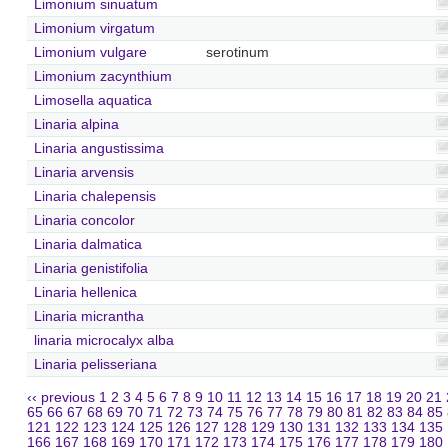
Limonium sinuatum
Limonium virgatum
Limonium vulgare
serotinum
Limonium zacynthium
Limosella aquatica
Linaria alpina
Linaria angustissima
Linaria arvensis
Linaria chalepensis
Linaria concolor
Linaria dalmatica
Linaria genistifolia
Linaria hellenica
Linaria micrantha
linaria microcalyx alba
Linaria pelisseriana
‹‹ previous
1
2
3
4
5
6
7
8
9
10
11
12
13
14
15
16
17
18
19
20
21
65
66
67
68
69
70
71
72
73
74
75
76
77
78
79
80
81
82
83
84
85
121
122
123
124
125
126
127
128
129
130
131
132
133
134
135
166
167
168
169
170
171
172
173
174
175
176
177
178
179
180