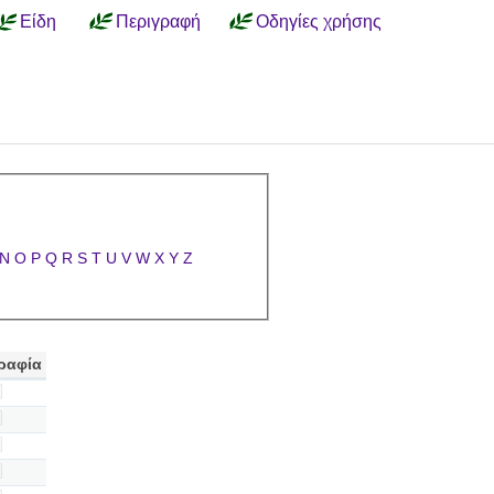
Είδη
Περιγραφή
Οδηγίες χρήσης
N
O
P
Q
R
S
T
U
V
W
X
Y
Z
ραφία