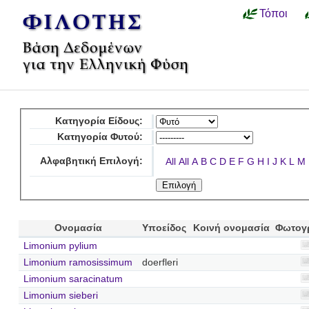
Τόποι
Κατηγορία Είδους:
Κατηγορία Φυτού:
Αλφαβητική Επιλογή:
All
All
A
B
C
D
E
F
G
H
I
J
K
L
M
Ονομασία
Υποείδος
Κοινή ονομασία
Φωτογ
Limonium pylium
Limonium ramosissimum
doerfleri
Limonium saracinatum
Limonium sieberi