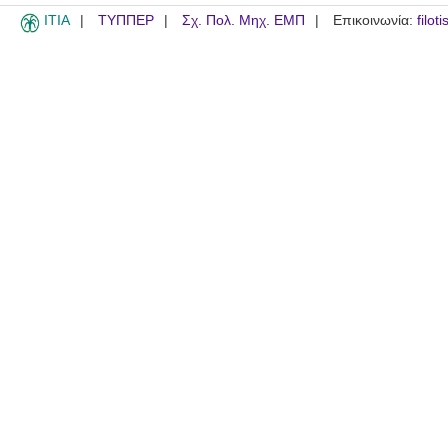
ITIA
ΤΥΠΠΕΡ
Σχ. Πολ. Μηχ. ΕΜΠ
Επικοινωνία:
filot