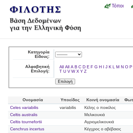
Τόποι
Κατηγορία
Είδους:
Αλφαβητική
All
All
A
B
C
D
E
F
G
H
I
J
K
L
M
N
O
P
Επιλογή:
T
U
V
W
X
Y
Z
Ονομασία
Υποείδος
Κοινή ονομασία
Φωτ
Celes variabilis
variabilis
Κέλης ο ποικίλος
Celtis australis
Μελικουκιά
Celtis tournefortii
Αγριομελικουκιά
Cenchrus incertus
Κέγχρος ο αβέβαιος