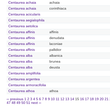
Centaurea achaia
achaia
Centaurea achaia
corinthiaca
Centaurea acicularis
Centaurea aegialophila
Centaurea aetolica
Centaurea affinis
affinis
Centaurea affinis
denudata
Centaurea affinis
laconiae
Centaurea affinis
pallidior
Centaurea alba
albanica
Centaurea alba
brunea
Centaurea alba
deusta
Centaurea amplifolia
Centaurea argentea
Centaurea armoracifolia
Centaurea athoa
athoa
‹‹ previous
1
2
3
4
5
6
7
8
9
10
11
12
13
14
15
16
17
18
19
20
21
47
48
49
50
51
next ››