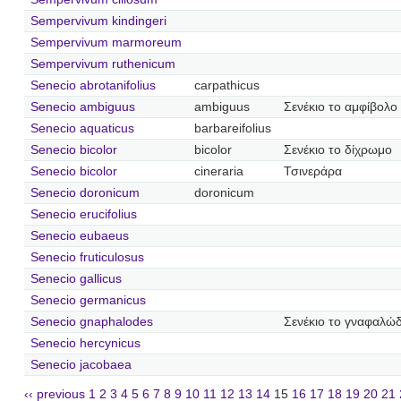
Sempervivum kindingeri
Sempervivum marmoreum
Sempervivum ruthenicum
Senecio abrotanifolius
carpathicus
Senecio ambiguus
ambiguus
Σενέκιο το αμφίβολο
Senecio aquaticus
barbareifolius
Senecio bicolor
bicolor
Σενέκιο το δίχρωμο
Senecio bicolor
cineraria
Τσινεράρα
Senecio doronicum
doronicum
Senecio erucifolius
Senecio eubaeus
Senecio fruticulosus
Senecio gallicus
Senecio germanicus
Senecio gnaphalodes
Σενέκιο το γναφαλώ
Senecio hercynicus
Senecio jacobaea
‹‹ previous
1
2
3
4
5
6
7
8
9
10
11
12
13
14
15
16
17
18
19
20
21