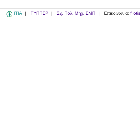
ITIA
ΤΥΠΠΕΡ
Σχ. Πολ. Μηχ. ΕΜΠ
Επικοινωνία:
filot