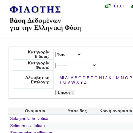
Τόποι
Κατηγορία
Είδους:
Κατηγορία
Φυτού:
Αλφαβητική
All
All
A
B
C
D
E
F
G
H
I
J
K
L
M
N
O
P
Επιλογή:
T
U
V
W
X
Y
Z
Ονομασία
Υποείδος
Κοινή ονομασία
Selaginella helvetica
Selinum silaifolium
Sempervivum ciliosum