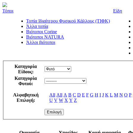
Τόποι
Είδη
Τοπία Ιδιαίτερου Φυσικού Κάλλους (ΤΙΦΚ)
Άλλα τοπία
Βιότοποι Corine
Βιότοποι NATURA
Άλλοι βιότοποι
Κατηγορία
Είδους:
Κατηγορία
Φυτού:
Αλφαβητική
All
All
A
B
C
D
E
F
G
H
I
J
K
L
M
N
O
P
Επιλογή:
U
V
W
X
Y
Z
Ονομασία
Υποείδος
Κοινή ονομασία
Φ