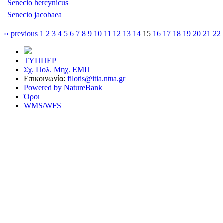
Senecio hercynicus
Senecio jacobaea
‹‹ previous
1
2
3
4
5
6
7
8
9
10
11
12
13
14
15
16
17
18
19
20
21
22
ΤΥΠΠΕΡ
Σχ. Πολ. Μηχ. ΕΜΠ
Επικοινωνία:
filotis@itia.ntua.gr
Powered by NatureBank
Όροι
WMS/WFS