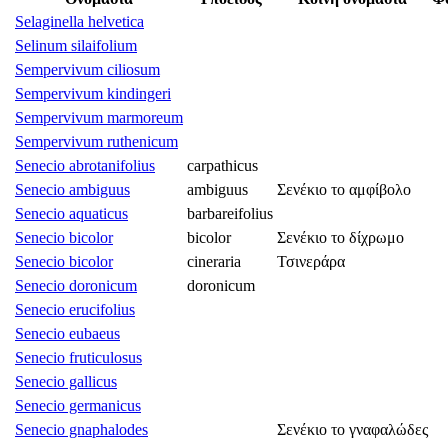
Selaginella helvetica
Selinum silaifolium
Sempervivum ciliosum
Sempervivum kindingeri
Sempervivum marmoreum
Sempervivum ruthenicum
Senecio abrotanifolius
carpathicus
Senecio ambiguus
ambiguus
Σενέκιο το αμφίβολο
Senecio aquaticus
barbareifolius
Senecio bicolor
bicolor
Σενέκιο το δίχρωμο
Senecio bicolor
cineraria
Τσινεράρα
Senecio doronicum
doronicum
Senecio erucifolius
Senecio eubaeus
Senecio fruticulosus
Senecio gallicus
Senecio germanicus
Senecio gnaphalodes
Σενέκιο το γναφαλώδες