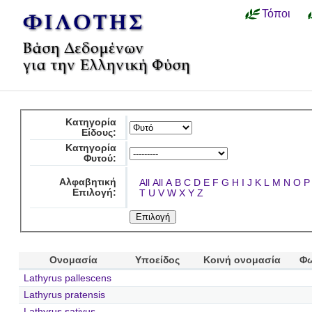
Τόποι
Κατηγορία
Είδους:
Κατηγορία
Φυτού:
Αλφαβητική
All
All
A
B
C
D
E
F
G
H
I
J
K
L
M
N
O
P
Επιλογή:
T
U
V
W
X
Y
Z
Ονομασία
Υποείδος
Κοινή ονομασία
Φω
Lathyrus pallescens
Lathyrus pratensis
Lathyrus sativus