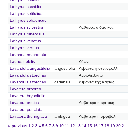
Lathyrus saxatilis
Lathyrus setifolius
Lathyrus sphaericus
Lathyrus sylvestris
Λάθυρος ο δασικός
Lathyrus tuberosus
Lathyrus venetus
Lathyrus vernus
Launaea mucronata
Laurus nobilis
Δάφνη
Lavandula angustifolia
angustifolia
Λεβάντα η στενόφυλλη
Lavandula stoechas
Αγριολεβάντα
Lavandula stoechas
cariensis
Λεβάντα της Καρίας
Lavatera arborea
Lavatera bryonifolia
Lavatera cretica
Λαβατέρα η κρητική
Lavatera punctata
Lavatera thuringiaca
ambigua
Λαβατέρα η αμφίβολη
‹‹ previous
1
2
3
4
5
6
7
8
9
10
11
12
13
14
15
16
17
18
19
20
21