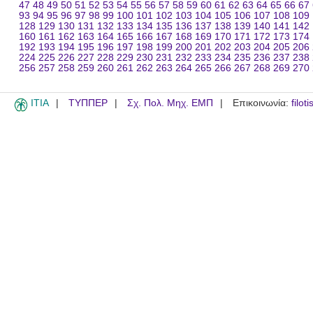
47
48
49
50
51
52
53
54
55
56
57
58
59
60
61
62
63
64
65
66
67
93
94
95
96
97
98
99
100
101
102
103
104
105
106
107
108
109
128
129
130
131
132
133
134
135
136
137
138
139
140
141
142
160
161
162
163
164
165
166
167
168
169
170
171
172
173
174
192
193
194
195
196
197
198
199
200
201
202
203
204
205
206
224
225
226
227
228
229
230
231
232
233
234
235
236
237
238
256
257
258
259
260
261
262
263
264
265
266
267
268
269
270
ITIA
ΤΥΠΠΕΡ
Σχ. Πολ. Μηχ. ΕΜΠ
Επικοινωνία:
filot