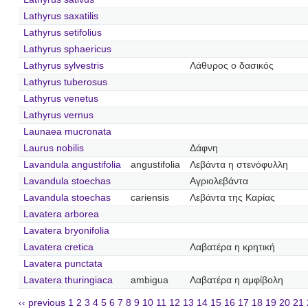
Lathyrus saxatilis
Lathyrus setifolius
Lathyrus sphaericus
Lathyrus sylvestris
Λάθυρος ο δασικός
Lathyrus tuberosus
Lathyrus venetus
Lathyrus vernus
Launaea mucronata
Laurus nobilis
Δάφνη
Lavandula angustifolia
angustifolia
Λεβάντα η στενόφυλλη
Lavandula stoechas
Αγριολεβάντα
Lavandula stoechas
cariensis
Λεβάντα της Καρίας
Lavatera arborea
Lavatera bryonifolia
Lavatera cretica
Λαβατέρα η κρητική
Lavatera punctata
Lavatera thuringiaca
ambigua
Λαβατέρα η αμφίβολη
‹‹ previous
1
2
3
4
5
6
7
8
9
10
11
12
13
14
15
16
17
18
19
20
21