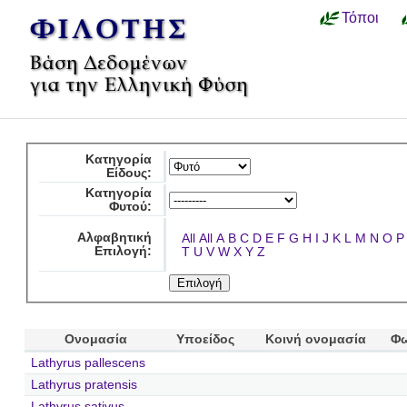
Τόποι
Κατηγορία
Είδους:
Κατηγορία
Φυτού:
Αλφαβητική
All
All
A
B
C
D
E
F
G
H
I
J
K
L
M
N
O
P
Επιλογή:
T
U
V
W
X
Y
Z
Ονομασία
Υποείδος
Κοινή ονομασία
Φω
Lathyrus pallescens
Lathyrus pratensis
Lathyrus sativus