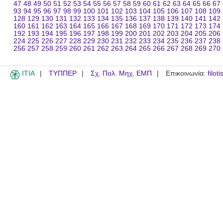
47
48
49
50
51
52
53
54
55
56
57
58
59
60
61
62
63
64
65
66
67
93
94
95
96
97
98
99
100
101
102
103
104
105
106
107
108
109
128
129
130
131
132
133
134
135
136
137
138
139
140
141
142
160
161
162
163
164
165
166
167
168
169
170
171
172
173
174
192
193
194
195
196
197
198
199
200
201
202
203
204
205
206
224
225
226
227
228
229
230
231
232
233
234
235
236
237
238
256
257
258
259
260
261
262
263
264
265
266
267
268
269
270
ITIA
ΤΥΠΠΕΡ
Σχ. Πολ. Μηχ. ΕΜΠ
Επικοινωνία:
filot