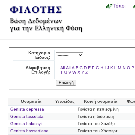
Τόποι
Κατηγορία
Είδους:
Αλφαβητική
All
All
A
B
C
D
E
F
G
H
I
J
K
L
M
N
O
P
Επιλογή:
T
U
V
W
X
Y
Z
Ονομασία
Υποείδος
Κοινή ονομασία
Φωτ
Genista depressa
Γενίστα η πεπιεσμένη
Genista fasselata
Γενίστα η διάστικτη
Genista halacsyi
Γενίστα του Χαλάξυ
Genista hassertiana
Γενίστα του Χάσσερτ