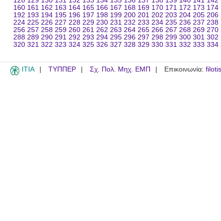
128
129
130
131
132
133
134
135
136
137
138
139
140
141
142
160
161
162
163
164
165
166
167
168
169
170
171
172
173
174
192
193
194
195
196
197
198
199
200
201
202
203
204
205
206
224
225
226
227
228
229
230
231
232
233
234
235
236
237
238
256
257
258
259
260
261
262
263
264
265
266
267
268
269
270
288
289
290
291
292
293
294
295
296
297
298
299
300
301
302
320
321
322
323
324
325
326
327
328
329
330
331
332
333
334
ITIA
ΤΥΠΠΕΡ
Σχ. Πολ. Μηχ. ΕΜΠ
Επικοινωνία:
filot