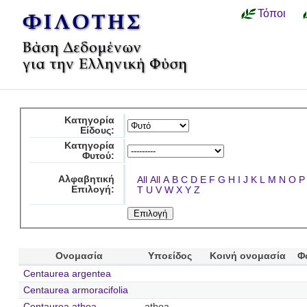
Τόποι
Κατηγορία
Είδους:
Κατηγορία
Φυτού:
Αλφαβητική
All
All
A
B
C
D
E
F
G
H
I
J
K
L
M
N
O
P
Επιλογή:
T
U
V
W
X
Y
Z
Ονομασία
Υποείδος
Κοινή ονομασία
Φ
Centaurea argentea
Centaurea armoracifolia
Centaurea athoa
athoa