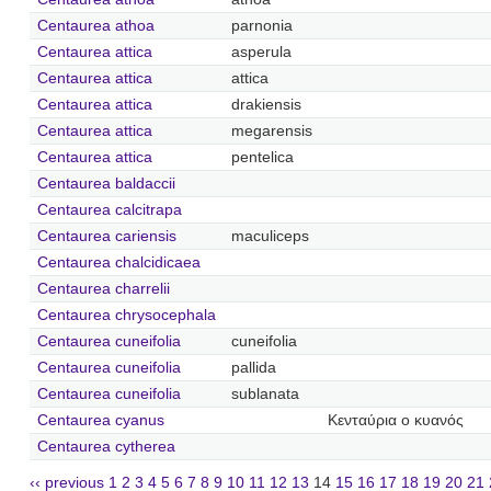
Centaurea athoa
parnonia
Centaurea attica
asperula
Centaurea attica
attica
Centaurea attica
drakiensis
Centaurea attica
megarensis
Centaurea attica
pentelica
Centaurea baldaccii
Centaurea calcitrapa
Centaurea cariensis
maculiceps
Centaurea chalcidicaea
Centaurea charrelii
Centaurea chrysocephala
Centaurea cuneifolia
cuneifolia
Centaurea cuneifolia
pallida
Centaurea cuneifolia
sublanata
Centaurea cyanus
Κενταύρια ο κυανός
Centaurea cytherea
‹‹ previous
1
2
3
4
5
6
7
8
9
10
11
12
13
14
15
16
17
18
19
20
21