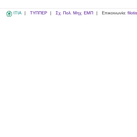
ITIA
ΤΥΠΠΕΡ
Σχ. Πολ. Μηχ. ΕΜΠ
Επικοινωνία:
filot