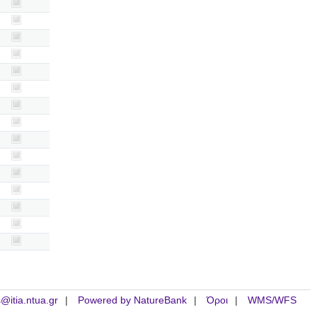
is@itia.ntua.gr
Powered by NatureBank
Όροι
WMS/WFS