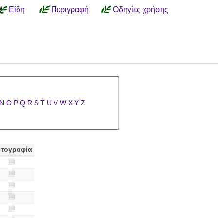
Είδη
Περιγραφή
Οδηγίες χρήσης
N
O
P
Q
R
S
T
U
V
W
X
Y
Z
τογραφία