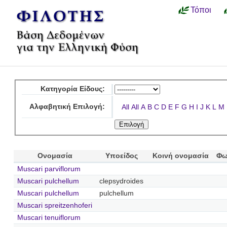
Τόποι
Κατηγορία Είδους:
Αλφαβητική Επιλογή:
All
All
A
B
C
D
E
F
G
H
I
J
K
L
M
Ονομασία
Υποείδος
Κοινή ονομασία
Φω
Muscari parviflorum
Muscari pulchellum
clepsydroides
Muscari pulchellum
pulchellum
Muscari spreitzenhoferi
Muscari tenuiflorum