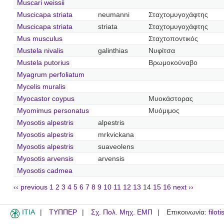
Muscari weissii
Muscicapa striata
neumanni
Σταχτομυγοχάφτης
Muscicapa striata
striata
Σταχτομυγοχάφτης
Mus musculus
Σταχτοποντικός
Mustela nivalis
galinthias
Νυφίτσα
Mustela putorius
Βρωμοκούναβο
Myagrum perfoliatum
Mycelis muralis
Myocastor coypus
Μυοκάστορας
Myomimus personatus
Μυόμιμος
Myosotis alpestris
alpestris
Myosotis alpestris
mrkvickana
Myosotis alpestris
suaveolens
Myosotis arvensis
arvensis
Myosotis cadmea
‹‹ previous
1
2
3
4
5
6
7
8
9
10
11
12
13
14
15
16
next ››
ITIA
ΤΥΠΠΕΡ
Σχ. Πολ. Μηχ. ΕΜΠ
Επικοινωνία:
filot