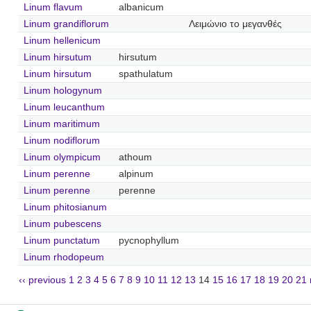
Linum flavum
albanicum
Linum grandiflorum
Λειμώνιο το μεγανθές
Linum hellenicum
Linum hirsutum
hirsutum
Linum hirsutum
spathulatum
Linum hologynum
Linum leucanthum
Linum maritimum
Linum nodiflorum
Linum olympicum
athoum
Linum perenne
alpinum
Linum perenne
perenne
Linum phitosianum
Linum pubescens
Linum punctatum
pycnophyllum
Linum rhodopeum
‹‹ previous
1
2
3
4
5
6
7
8
9
10
11
12
13
14
15
16
17
18
19
20
21