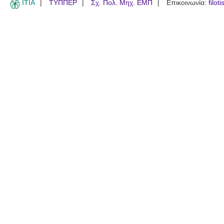
ITIA
ΤΥΠΠΕΡ
Σχ. Πολ. Μηχ. ΕΜΠ
Επικοινωνία:
filot