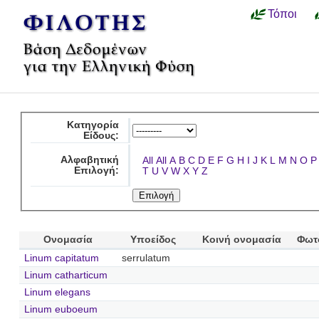
Τόποι
Κατηγορία
Είδους:
Αλφαβητική
All
All
A
B
C
D
E
F
G
H
I
J
K
L
M
N
O
P
Επιλογή:
T
U
V
W
X
Y
Z
Ονομασία
Υποείδος
Κοινή ονομασία
Φωτ
Linum capitatum
serrulatum
Linum catharticum
Linum elegans
Linum euboeum