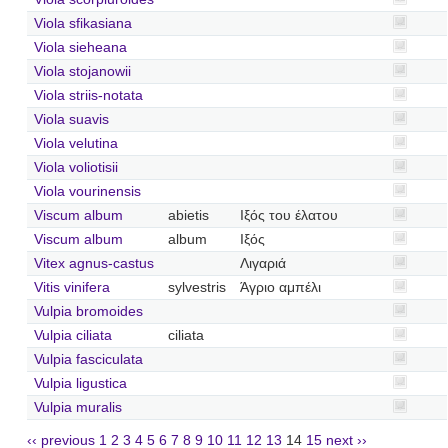
Viola sfikasiana
Viola sieheana
Viola stojanowii
Viola striis-notata
Viola suavis
Viola velutina
Viola voliotisii
Viola vourinensis
Viscum album
abietis
Ιξός του έλατου
Viscum album
album
Ιξός
Vitex agnus-castus
Λιγαριά
Vitis vinifera
sylvestris
Άγριο αμπέλι
Vulpia bromoides
Vulpia ciliata
ciliata
Vulpia fasciculata
Vulpia ligustica
Vulpia muralis
‹‹ previous
1
2
3
4
5
6
7
8
9
10
11
12
13
14
15
next ››