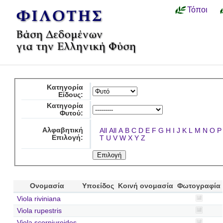
Τόποι
Κατηγορία
Είδους:
Κατηγορία
Φυτού:
Αλφαβητική
All
All
A
B
C
D
E
F
G
H
I
J
K
L
M
N
O
P
Επιλογή:
T
U
V
W
X
Y
Z
Ονομασία
Υποείδος
Κοινή ονομασία
Φωτογραφία
Viola riviniana
Viola rupestris
Viola scorpiuroides