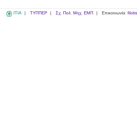
ITIA
ΤΥΠΠΕΡ
Σχ. Πολ. Μηχ. ΕΜΠ
Επικοινωνία:
filot