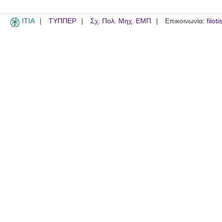
ITIA
ΤΥΠΠΕΡ
Σχ. Πολ. Μηχ. ΕΜΠ
Επικοινωνία:
filot