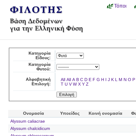
Τόποι
Κατηγορία
Είδους:
Κατηγορία
Φυτού:
Αλφαβητική
All
All
A
B
C
D
E
F
G
H
I
J
K
L
M
N
O
P
Επιλογή:
T
U
V
W
X
Y
Z
Ονομασία
Υποείδος
Κοινή ονομασία
Φ
Alyssum caliacrae
Alyssum chalcidicum
Alyssum chlorocarpum