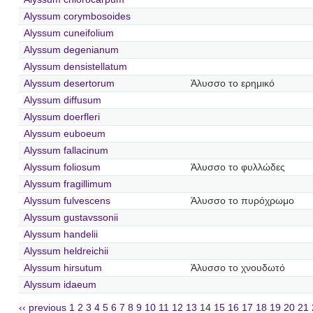
Alyssum corymbosoides
Alyssum cuneifolium
Alyssum degenianum
Alyssum densistellatum
Alyssum desertorum
Άλυσσο το ερημικό
Alyssum diffusum
Alyssum doerfleri
Alyssum euboeum
Alyssum fallacinum
Alyssum foliosum
Άλυσσο το φυλλώδες
Alyssum fragillimum
Alyssum fulvescens
Άλυσσο το πυρόχρωμο
Alyssum gustavssonii
Alyssum handelii
Alyssum heldreichii
Alyssum hirsutum
Άλυσσο το χνουδωτό
Alyssum idaeum
‹‹ previous
1
2
3
4
5
6
7
8
9
10
11
12
13
14
15
16
17
18
19
20
21