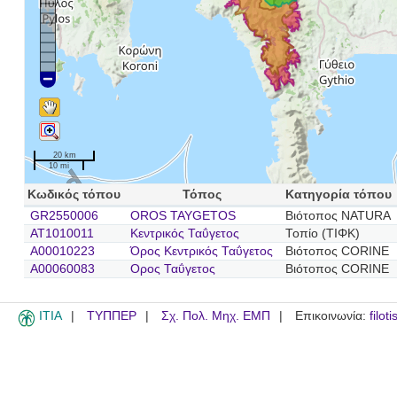
20 km
10 mi
Κωδικός τόπου
Τόπος
Κατηγορία τόπου
GR2550006
OROS TAYGETOS
Βιότοπος NATURA
AT1010011
Κεντρικός Ταΰγετος
Τοπίο (ΤΙΦΚ)
A00010223
Όρος Κεντρικός Ταΰγετος
Βιότοπος CORINE
A00060083
Ορος Ταΰγετος
Βιότοπος CORINE
ITIA
ΤΥΠΠΕΡ
Σχ. Πολ. Μηχ. ΕΜΠ
Επικοινωνία:
filot