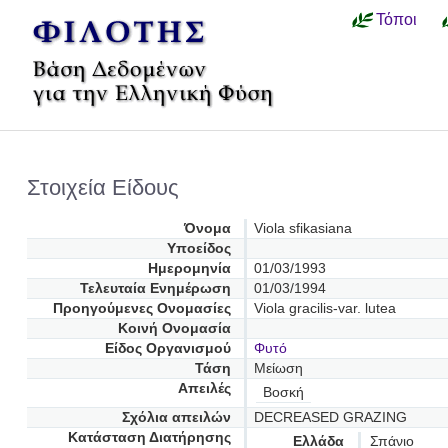
Τόποι
Στοιχεία Είδους
Όνομα
Viola sfikasiana
Υποείδος
Ημερομηνία
01/03/1993
Τελευταία Ενημέρωση
01/03/1994
Προηγούμενες Oνομασίες
Viola gracilis-var. lutea
Κοινή Ονομασία
Είδος Οργανισμού
Φυτό
Τάση
Μείωση
Απειλές
Βοσκή
Σχόλια απειλών
DECREASED GRAZING
Κατάσταση Διατήρησης
Ελλάδα
Σπάνιο