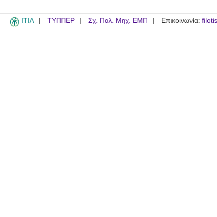
ITIA
ΤΥΠΠΕΡ
Σχ. Πολ. Μηχ. ΕΜΠ
Επικοινωνία:
filot