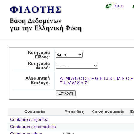
Τόποι
Κατηγορία
Είδους:
Κατηγορία
Φυτού:
Αλφαβητική
All
All
A
B
C
D
E
F
G
H
I
J
K
L
M
N
O
P
Επιλογή:
T
U
V
W
X
Y
Z
Ονομασία
Υποείδος
Κοινή ονομασία
Φ
Centaurea argentea
Centaurea armoracifolia
Centaurea athoa
athoa