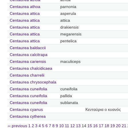
Centaurea athoa
parnonia
Centaurea attica
asperula
Centaurea attica
attica
Centaurea attica
drakiensis
Centaurea attica
megarensis
Centaurea attica
pentelica
Centaurea baldaccii
Centaurea calcitrapa
Centaurea cariensis
maculiceps
Centaurea chalcidicaea
Centaurea charrelii
Centaurea chrysocephala
Centaurea cuneifolia
cuneifolia
Centaurea cuneifolia
pallida
Centaurea cuneifolia
sublanata
Centaurea cyanus
Κενταύρια ο κυανός
Centaurea cytherea
‹‹ previous
1
2
3
4
5
6
7
8
9
10
11
12
13
14
15
16
17
18
19
20
21