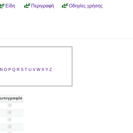
Είδη
Περιγραφή
Οδηγίες χρήσης
N
O
P
Q
R
S
T
U
V
W
X
Y
Z
ωτογραφία