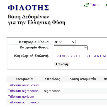
Τόποι
Κατηγορία Είδους:
Κατηγορία Φυτού:
Αλφαβητική Επιλογή:
All
All
A
B
C
D
E
F
G
H
I
J
K
L
M
Ονομασία
Υποείδος
Κοινή ονομασία
Φ
Trifolium nervulosum
Trifolium nigrescens
nigrescens
Trifolium noricum
Trifolium ochroleucon