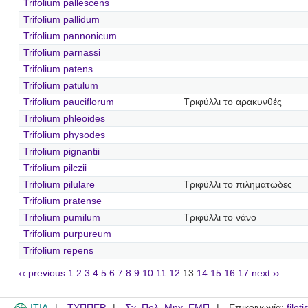
Trifolium pallescens
Trifolium pallidum
Trifolium pannonicum
Trifolium parnassi
Trifolium patens
Trifolium patulum
Trifolium pauciflorum
Τριφύλλι το αρακυνθές
Trifolium phleoides
Trifolium physodes
Trifolium pignantii
Trifolium pilczii
Trifolium pilulare
Τριφύλλι το πιληματώδες
Trifolium pratense
Trifolium pumilum
Τριφύλλι το νάνο
Trifolium purpureum
Trifolium repens
‹‹ previous
1
2
3
4
5
6
7
8
9
10
11
12
13
14
15
16
17
next ››
ITIA
ΤΥΠΠΕΡ
Σχ. Πολ. Μηχ. ΕΜΠ
Επικοινωνία:
filot