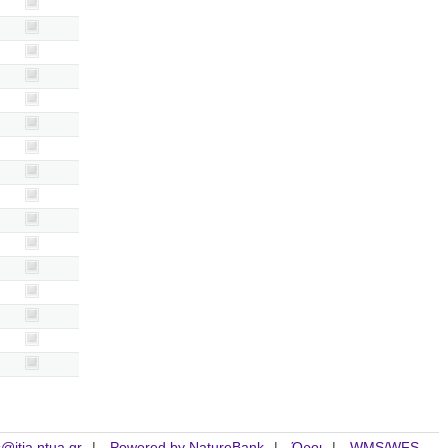
is@itia.ntua.gr
Powered by NatureBank
Όροι
WMS/WFS