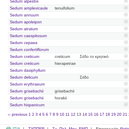
Sedum alpestre
Sedum amplexicaule
tenuifolium
Sedum annuum
Sedum apoleipon
Sedum atratum
Sedum caespitosum
Sedum cepaea
Sedum confertiflorum
Sedum creticum
creticum
Σέδο το κρητικό
Sedum creticum
hierapetrae
Sedum dasiphyllum
Sedum delicum
Σέδο
Sedum erythraeum
Sedum grisebachii
grisebachii
Sedum grisebachii
horakii
Sedum hispanicum
‹‹ previous
1
2
3
4
5
6
7
8
9
10
11
12
13
14
15
16
17
18
19
20
21
ITIA
ΤΥΠΠΕΡ
Σχ. Πολ. Μηχ. ΕΜΠ
Επικοινωνία:
filot