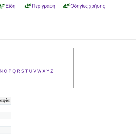
Είδη
Περιγραφή
Οδηγίες χρήσης
N
O
P
Q
R
S
T
U
V
W
X
Y
Z
αφία