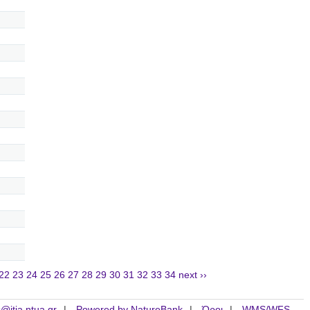
22
23
24
25
26
27
28
29
30
31
32
33
34
next ››
is@itia.ntua.gr
Powered by NatureBank
Όροι
WMS/WFS