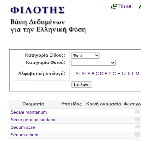
Τόποι
Κατηγορία Είδους:
Κατηγορία Φυτού:
Αλφαβητική Επιλογή:
All
All
A
B
C
D
E
F
G
H
I
J
K
L
M
Ονομασία
Υποείδος
Κοινή ονομασία
Φωτογρ
Secale montanum
Securigera securidaca
Sedum acre
Sedum album