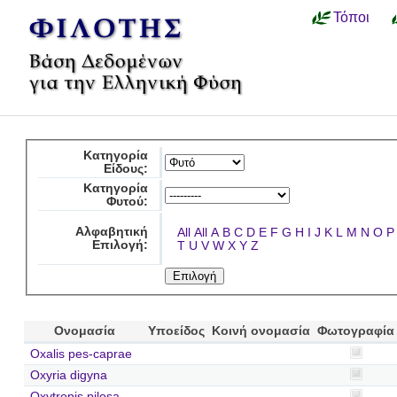
Τόποι
Κατηγορία
Είδους:
Κατηγορία
Φυτού:
Αλφαβητική
All
All
A
B
C
D
E
F
G
H
I
J
K
L
M
N
O
P
Επιλογή:
T
U
V
W
X
Y
Z
Ονομασία
Υποείδος
Κοινή ονομασία
Φωτογραφία
Oxalis pes-caprae
Oxyria digyna
Oxytropis pilosa