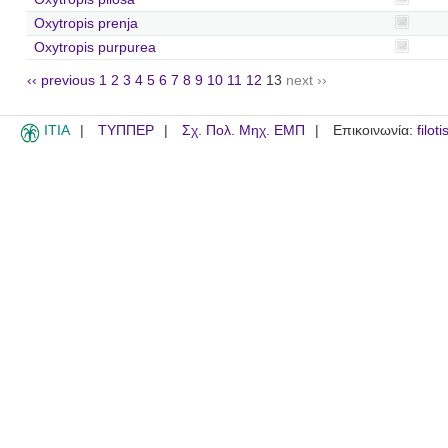
Oxytropis prenja
Oxytropis purpurea
‹‹ previous
1
2
3
4
5
6
7
8
9
10
11
12
13
next ››
ITIA
ΤΥΠΠΕΡ
Σχ. Πολ. Μηχ. ΕΜΠ
Επικοινωνία:
filot