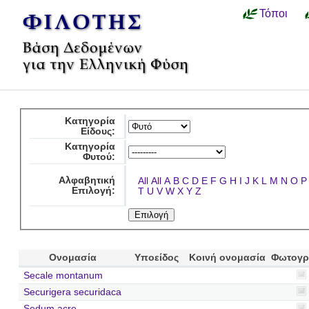
Τόποι
Κατηγορία
Είδους:
Κατηγορία
Φυτού:
Αλφαβητική
All
All
A
B
C
D
E
F
G
H
I
J
K
L
M
N
O
P
Επιλογή:
T
U
V
W
X
Y
Z
Ονομασία
Υποείδος
Κοινή ονομασία
Φωτογρ
Secale montanum
Securigera securidaca
Sedum acre