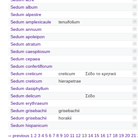
Sedum album
Sedum alpestre
Sedum amplexicaule
tenuifolium
Sedum annuum
Sedum apoleipon
Sedum atratum
Sedum caespitosum
Sedum cepaea
Sedum confertiflorum
Sedum creticum
creticum
Σέδο το κρητικό
Sedum creticum
hierapetrae
Sedum dasiphyllum
Sedum delicum
Σέδο
Sedum erythraeum
Sedum grisebachii
grisebachii
Sedum grisebachii
horakii
Sedum hispanicum
‹‹ previous
1
2
3
4
5
6
7
8
9
10
11
12
13
14
15
16
17
18
19
20
21