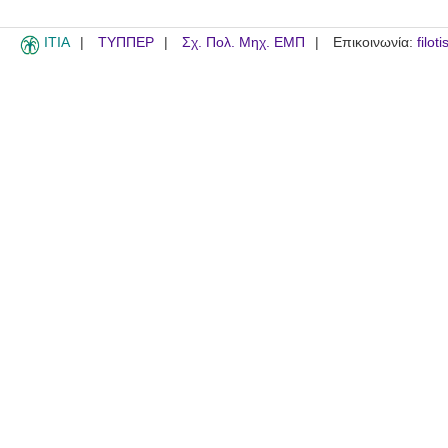
ITIA
ΤΥΠΠΕΡ
Σχ. Πολ. Μηχ. ΕΜΠ
Επικοινωνία:
filot