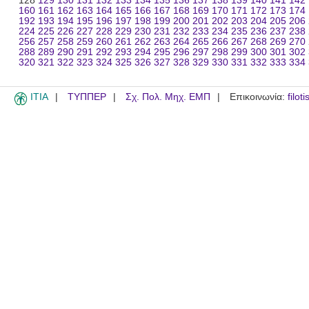
128
129
130
131
132
133
134
135
136
137
138
139
140
141
142
160
161
162
163
164
165
166
167
168
169
170
171
172
173
174
192
193
194
195
196
197
198
199
200
201
202
203
204
205
206
224
225
226
227
228
229
230
231
232
233
234
235
236
237
238
256
257
258
259
260
261
262
263
264
265
266
267
268
269
270
288
289
290
291
292
293
294
295
296
297
298
299
300
301
302
320
321
322
323
324
325
326
327
328
329
330
331
332
333
334
ITIA
ΤΥΠΠΕΡ
Σχ. Πολ. Μηχ. ΕΜΠ
Επικοινωνία:
filot