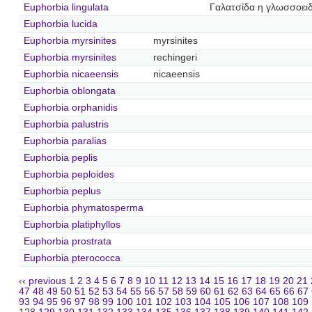
Euphorbia lingulata
Γαλατσίδα η γλωσσοει
Euphorbia lucida
Euphorbia myrsinites
myrsinites
Euphorbia myrsinites
rechingeri
Euphorbia nicaeensis
nicaeensis
Euphorbia oblongata
Euphorbia orphanidis
Euphorbia palustris
Euphorbia paralias
Euphorbia peplis
Euphorbia peploides
Euphorbia peplus
Euphorbia phymatosperma
Euphorbia platiphyllos
Euphorbia prostrata
Euphorbia pterococca
‹‹ previous
1
2
3
4
5
6
7
8
9
10
11
12
13
14
15
16
17
18
19
20
21
47
48
49
50
51
52
53
54
55
56
57
58
59
60
61
62
63
64
65
66
67
93
94
95
96
97
98
99
100
101
102
103
104
105
106
107
108
109