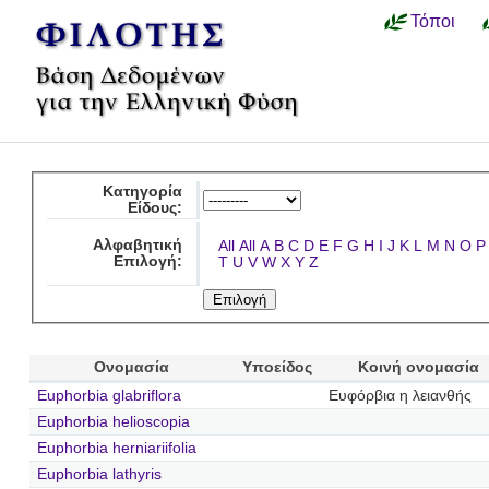
Τόποι
Κατηγορία
Είδους:
Αλφαβητική
All
All
A
B
C
D
E
F
G
H
I
J
K
L
M
N
O
P
Επιλογή:
T
U
V
W
X
Y
Z
Ονομασία
Υποείδος
Κοινή ονομασία
Euphorbia glabriflora
Ευφόρβια η λειανθής
Euphorbia helioscopia
Euphorbia herniariifolia
Euphorbia lathyris