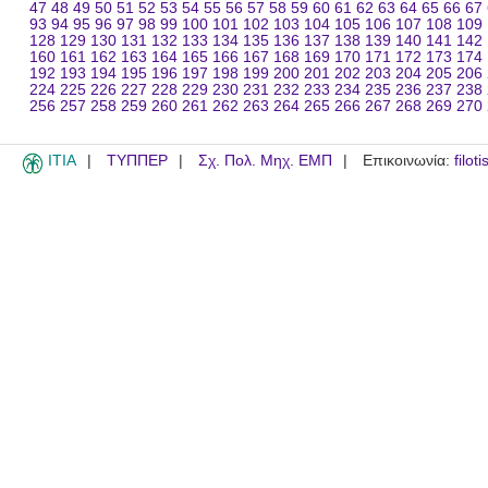
47
48
49
50
51
52
53
54
55
56
57
58
59
60
61
62
63
64
65
66
67
93
94
95
96
97
98
99
100
101
102
103
104
105
106
107
108
109
128
129
130
131
132
133
134
135
136
137
138
139
140
141
142
160
161
162
163
164
165
166
167
168
169
170
171
172
173
174
192
193
194
195
196
197
198
199
200
201
202
203
204
205
206
224
225
226
227
228
229
230
231
232
233
234
235
236
237
238
256
257
258
259
260
261
262
263
264
265
266
267
268
269
270
ITIA
ΤΥΠΠΕΡ
Σχ. Πολ. Μηχ. ΕΜΠ
Επικοινωνία:
filot