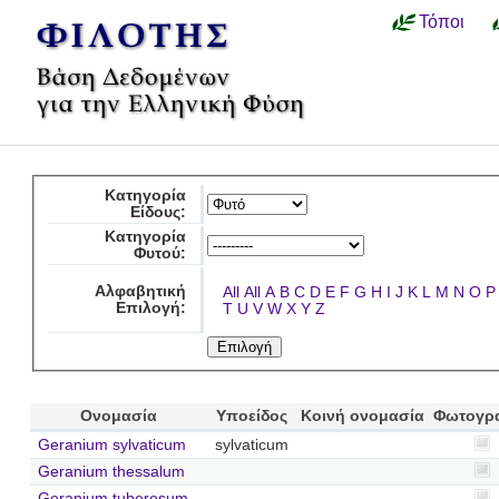
Τόποι
Κατηγορία
Είδους:
Κατηγορία
Φυτού:
Αλφαβητική
All
All
A
B
C
D
E
F
G
H
I
J
K
L
M
N
O
P
Επιλογή:
T
U
V
W
X
Y
Z
Ονομασία
Υποείδος
Κοινή ονομασία
Φωτογρ
Geranium sylvaticum
sylvaticum
Geranium thessalum
Geranium tuberosum