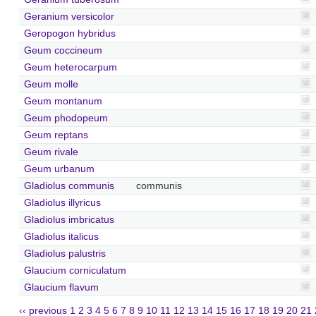
Geranium versicolor
Geropogon hybridus
Geum coccineum
Geum heterocarpum
Geum molle
Geum montanum
Geum phodopeum
Geum reptans
Geum rivale
Geum urbanum
Gladiolus communis
communis
Gladiolus illyricus
Gladiolus imbricatus
Gladiolus italicus
Gladiolus palustris
Glaucium corniculatum
Glaucium flavum
‹‹ previous
1
2
3
4
5
6
7
8
9
10
11
12
13
14
15
16
17
18
19
20
21