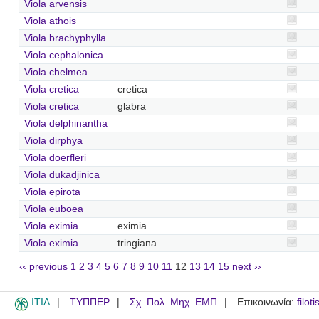
Viola arvensis
Viola athois
Viola brachyphylla
Viola cephalonica
Viola chelmea
Viola cretica
cretica
Viola cretica
glabra
Viola delphinantha
Viola dirphya
Viola doerfleri
Viola dukadjinica
Viola epirota
Viola euboea
Viola eximia
eximia
Viola eximia
tringiana
‹‹ previous
1
2
3
4
5
6
7
8
9
10
11
12
13
14
15
next ››
ITIA
ΤΥΠΠΕΡ
Σχ. Πολ. Μηχ. ΕΜΠ
Επικοινωνία:
filot