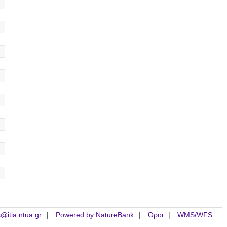
is@itia.ntua.gr
Powered by NatureBank
Όροι
WMS/WFS