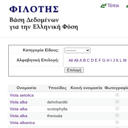
Τόποι
Κατηγορία Είδους:
Αλφαβητική Επιλογή:
All
All
A
B
C
D
E
F
G
H
I
J
K
L
M
Ονομασία
Υποείδος
Κοινή ονομασία
Φωτογραφί
Viola aetolica
Viola alba
dehnhardtii
Viola alba
scotophylla
Viola alba
thessala
Viola albanica