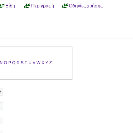
Είδη
Περιγραφή
Οδηγίες χρήσης
N
O
P
Q
R
S
T
U
V
W
X
Y
Z
α