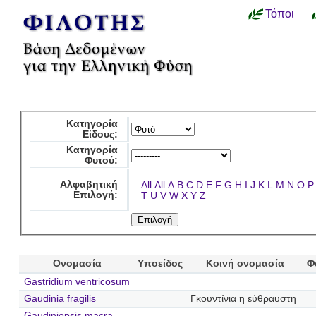
Τόποι
Κατηγορία
Είδους:
Κατηγορία
Φυτού:
Αλφαβητική
All
All
A
B
C
D
E
F
G
H
I
J
K
L
M
N
O
P
Επιλογή:
T
U
V
W
X
Y
Z
Ονομασία
Υποείδος
Κοινή ονομασία
Φ
Gastridium ventricosum
Gaudinia fragilis
Γκουντίνια η εύθραυστη
Gaudiniopsis macra