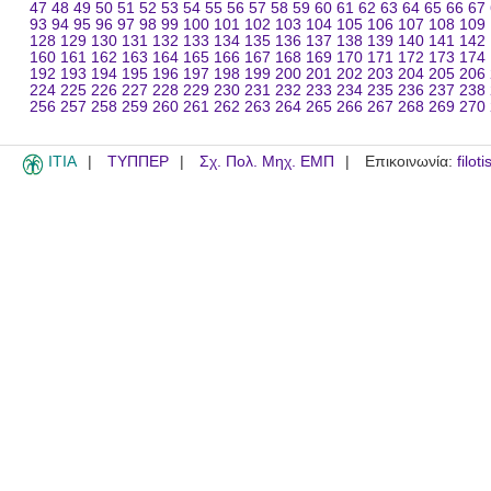
47
48
49
50
51
52
53
54
55
56
57
58
59
60
61
62
63
64
65
66
67
93
94
95
96
97
98
99
100
101
102
103
104
105
106
107
108
109
128
129
130
131
132
133
134
135
136
137
138
139
140
141
142
160
161
162
163
164
165
166
167
168
169
170
171
172
173
174
192
193
194
195
196
197
198
199
200
201
202
203
204
205
206
224
225
226
227
228
229
230
231
232
233
234
235
236
237
238
256
257
258
259
260
261
262
263
264
265
266
267
268
269
270
ITIA
ΤΥΠΠΕΡ
Σχ. Πολ. Μηχ. ΕΜΠ
Επικοινωνία:
filot