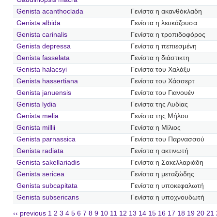
Genista acanthoclada
Γενίστα η ακανθόκλαδη
Genista albida
Γενίστα η λευκάζουσα
Genista carinalis
Γενίστα η τροπιδοφόρος
Genista depressa
Γενίστα η πεπιεσμένη
Genista fasselata
Γενίστα η διάστικτη
Genista halacsyi
Γενίστα του Χαλάξυ
Genista hassertiana
Γενίστα του Χάσσερτ
Genista januensis
Γενίστα του Γιανουέν
Genista lydia
Γενίστα της Λυδίας
Genista melia
Γενίστα της Μήλου
Genista millii
Γενίστα η Μίλιος
Genista parnassica
Γενίστα του Παρνασσού
Genista radiata
Γενίστα η ακτινωτή
Genista sakellariadis
Γενίστα η Σακελλαριάδη
Genista sericea
Γενίστα η μεταξώδης
Genista subcapitata
Γενίστα η υποκεφαλωτή
Genista subsericans
Γενίστα η υποχνουδωτή
‹‹ previous
1
2
3
4
5
6
7
8
9
10
11
12
13
14
15
16
17
18
19
20
21