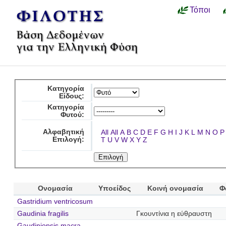
Τόποι
Κατηγορία
Είδους:
Κατηγορία
Φυτού:
Αλφαβητική
All
All
A
B
C
D
E
F
G
H
I
J
K
L
M
N
O
P
Επιλογή:
T
U
V
W
X
Y
Z
Ονομασία
Υποείδος
Κοινή ονομασία
Φ
Gastridium ventricosum
Gaudinia fragilis
Γκουντίνια η εύθραυστη
Gaudiniopsis macra