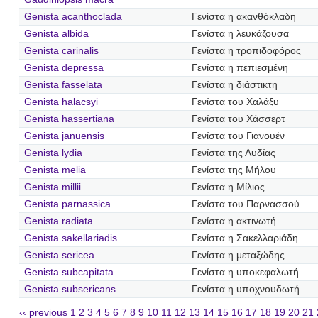
Genista acanthoclada
Γενίστα η ακανθόκλαδη
Genista albida
Γενίστα η λευκάζουσα
Genista carinalis
Γενίστα η τροπιδοφόρος
Genista depressa
Γενίστα η πεπιεσμένη
Genista fasselata
Γενίστα η διάστικτη
Genista halacsyi
Γενίστα του Χαλάξυ
Genista hassertiana
Γενίστα του Χάσσερτ
Genista januensis
Γενίστα του Γιανουέν
Genista lydia
Γενίστα της Λυδίας
Genista melia
Γενίστα της Μήλου
Genista millii
Γενίστα η Μίλιος
Genista parnassica
Γενίστα του Παρνασσού
Genista radiata
Γενίστα η ακτινωτή
Genista sakellariadis
Γενίστα η Σακελλαριάδη
Genista sericea
Γενίστα η μεταξώδης
Genista subcapitata
Γενίστα η υποκεφαλωτή
Genista subsericans
Γενίστα η υποχνουδωτή
‹‹ previous
1
2
3
4
5
6
7
8
9
10
11
12
13
14
15
16
17
18
19
20
21