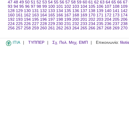
47
48
49
50
51
52
53
54
55
56
57
58
59
60
61
62
63
64
65
66
67
93
94
95
96
97
98
99
100
101
102
103
104
105
106
107
108
109
128
129
130
131
132
133
134
135
136
137
138
139
140
141
142
160
161
162
163
164
165
166
167
168
169
170
171
172
173
174
192
193
194
195
196
197
198
199
200
201
202
203
204
205
206
224
225
226
227
228
229
230
231
232
233
234
235
236
237
238
256
257
258
259
260
261
262
263
264
265
266
267
268
269
270
ITIA
ΤΥΠΠΕΡ
Σχ. Πολ. Μηχ. ΕΜΠ
Επικοινωνία:
filot