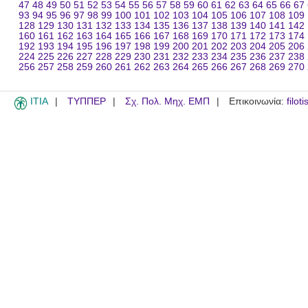
47
48
49
50
51
52
53
54
55
56
57
58
59
60
61
62
63
64
65
66
67
93
94
95
96
97
98
99
100
101
102
103
104
105
106
107
108
109
128
129
130
131
132
133
134
135
136
137
138
139
140
141
142
160
161
162
163
164
165
166
167
168
169
170
171
172
173
174
192
193
194
195
196
197
198
199
200
201
202
203
204
205
206
224
225
226
227
228
229
230
231
232
233
234
235
236
237
238
256
257
258
259
260
261
262
263
264
265
266
267
268
269
270
ITIA
ΤΥΠΠΕΡ
Σχ. Πολ. Μηχ. ΕΜΠ
Επικοινωνία:
filot