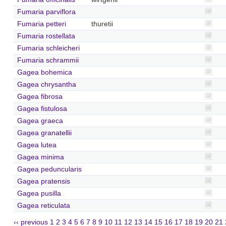
Fumaria parviflora
Fumaria petteri
thuretii
Fumaria rostellata
Fumaria schleicheri
Fumaria schrammii
Gagea bohemica
Gagea chrysantha
Gagea fibrosa
Gagea fistulosa
Gagea graeca
Gagea granatellii
Gagea lutea
Gagea minima
Gagea peduncularis
Gagea pratensis
Gagea pusilla
Gagea reticulata
‹‹ previous
1
2
3
4
5
6
7
8
9
10
11
12
13
14
15
16
17
18
19
20
21