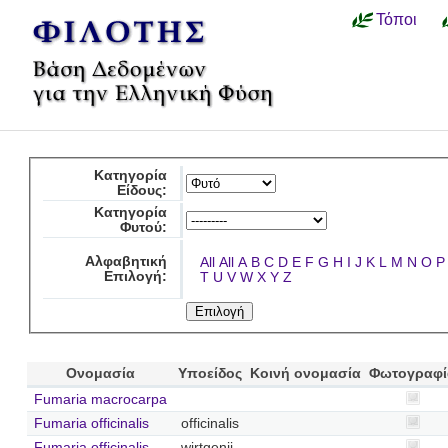
Τόποι
Κατηγορία
Είδους:
Κατηγορία
Φυτού:
Αλφαβητική
All
All
A
B
C
D
E
F
G
H
I
J
K
L
M
N
O
P
Επιλογή:
T
U
V
W
X
Y
Z
Ονομασία
Υποείδος
Κοινή ονομασία
Φωτογραφί
Fumaria macrocarpa
Fumaria officinalis
officinalis
Fumaria officinalis
wirtgenii